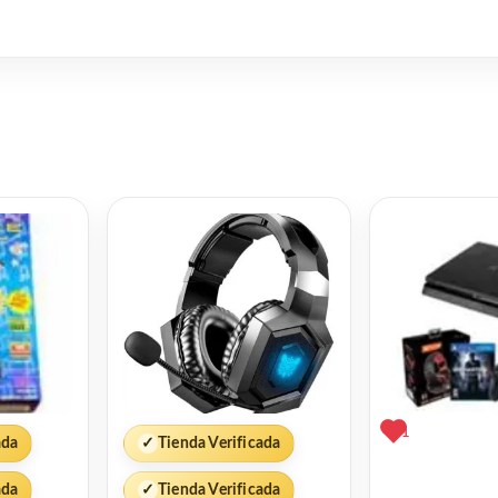
1
ada
✓
Tienda Verificada
ada
✓
Tienda Verificada