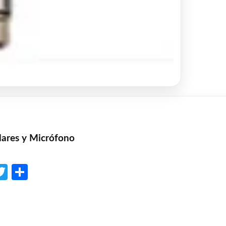
lares y Micrófono
p
l
opy
Twitter
Share
ink