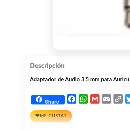
Descripción
Adaptador de Audio 3,5 mm para Auricu
Facebook
WhatsAp
Gmail
Emai
C
Share
L
❤
ME GUSTA
1
👍 1 persona recomienda este producto