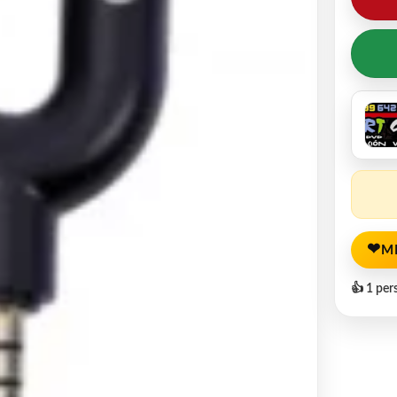
❤
M
👍 1 per