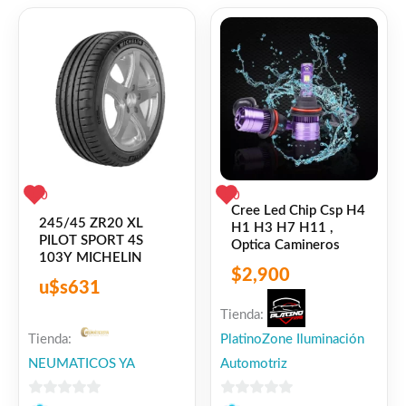
Facebook
WhatsApp
Gmail
Email
Copy
Share
Link
Twitter
Share
❤
ME GUSTA
0
👍 0 personas recomiendan este producto
0
0
Cree Led Chip Csp H4
245/45 ZR20 XL
H1 H3 H7 H11 ,
PILOT SPORT 4S
Optica Camineros
103Y MICHELIN
$
2,900
u$s
631
Tienda:
Tienda:
PlatinoZone Iluminación
NEUMATICOS YA
Automotriz