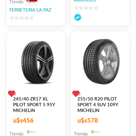
Automotriz
Tienda:
FERRETERIA LA PAZ
0
de
0
5
de
5
0
0
245/40 ZR17 XL
255/50 R20 PILOT
PILOT SPORT 5 95Y
SPORT 4 SUV 109Y
MICHELIN
MICHELIN
u$s
456
u$s
578
Tienda:
Tienda: