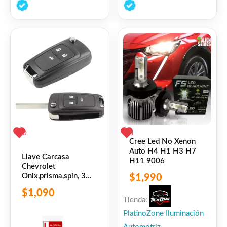
0
0
de
de
5
5
0
1
Cree Led No Xenon
Auto H4 H1 H3 H7
Llave Carcasa
H11 9006
Chevrolet
Onix,prisma,spin, 3
$
1,990
Botones +1
$
1,090
Tienda:
PlatinoZone Iluminación