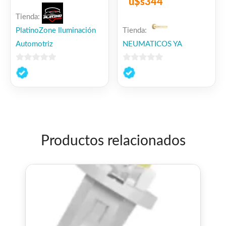
u$s
344
Tienda:
PlatinoZone Iluminación
Tienda:
Automotriz
NEUMATICOS YA
0
0
de
de
5
5
Productos relacionados