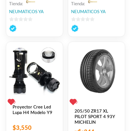
Tienda:
Tienda:
NEUMATICOS YA
NEUMATICOS YA
0
0
de
de
5
5
0
0
Proyector Cree Led
205/50 ZR17 XL
Lupa H4 Modelo Y9
PILOT SPORT 4 93Y
MICHELIN
$
3,550