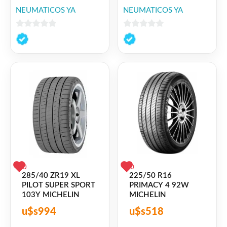
NEUMATICOS YA
NEUMATICOS YA
0
0
de
de
5
5
0
0
285/40 ZR19 XL
225/50 R16
PILOT SUPER SPORT
PRIMACY 4 92W
103Y MICHELIN
MICHELIN
u$s
994
u$s
518