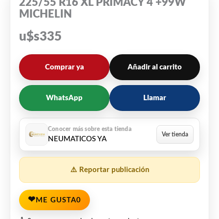
225/55 R16 XL PRIMACY 4 +99W
MICHELIN
u$s
335
Comprar ya
Añadir al carrito
WhatsApp
Llamar
NEUMATICOS YA
⚠️ Reportar publicación
❤
ME GUSTA
0