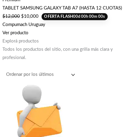
TABLET SAMSUNG GALAXY TAB A7 (HASTA 12 CUOTAS)
$
12,000
$
10,000
OFERTA FLASH
00
d
00
h
00
m
00
s
Compumach Uruguay
Ver producto
Explorá productos
Todos los productos del sitio, con una grilla más clara y
profesional.