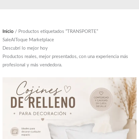
Ir
El
El
al
precio
precio
contenido
original
actual
era:
es:
Inicio
/ Productos etiquetados “TRANSPORTE”
$12,000.
$10,000.
SaleAlToque Marketplace
Descubrí lo mejor hoy
Productos reales, mejor presentados, con una experiencia más
profesional y más vendedora.