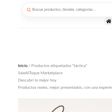
Ir
al
contenido
El
El
precio
precio
original
actual
era:
es:
$12,000.
$10,000.
Inicio
/ Productos etiquetados “táctica”
SaleAlToque Marketplace
Descubrí lo mejor hoy
Productos reales, mejor presentados, con una experi