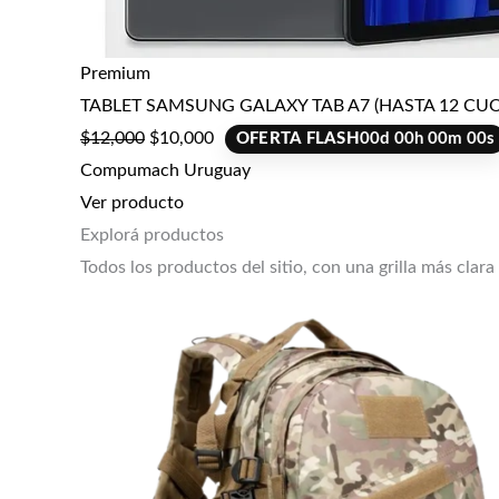
Premium
TABLET SAMSUNG GALAXY TAB A7 (HASTA 12 CUO
$
12,000
$
10,000
OFERTA FLASH
00
d
00
h
00
m
00
s
Compumach Uruguay
Ver producto
Explorá productos
Todos los productos del sitio, con una grilla más clara