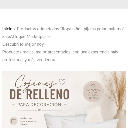
Ir
El
El
al
precio
precio
contenido
original
actual
era:
es:
Inicio
/ Productos etiquetados “Ropa niños pijama polar invierno”
$12,000.
$10,000.
SaleAlToque Marketplace
Descubrí lo mejor hoy
Productos reales, mejor presentados, con una experiencia más
profesional y más vendedora.