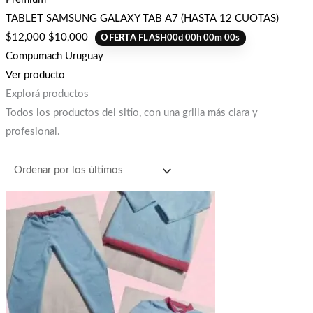
TABLET SAMSUNG GALAXY TAB A7 (HASTA 12 CUOTAS)
$
12,000
$
10,000
OFERTA FLASH
00
d
00
h
00
m
00
s
Compumach Uruguay
Ver producto
Explorá productos
Todos los productos del sitio, con una grilla más clara y
profesional.