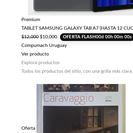
Premium
TABLET SAMSUNG GALAXY TAB A7 (HASTA 12 CUO
$
12,000
$
10,000
OFERTA FLASH
00
d
00
h
00
m
00
s
Compumach Uruguay
Ver producto
Explorá productos
Todos los productos del sitio, con una grilla más clara
Oferta