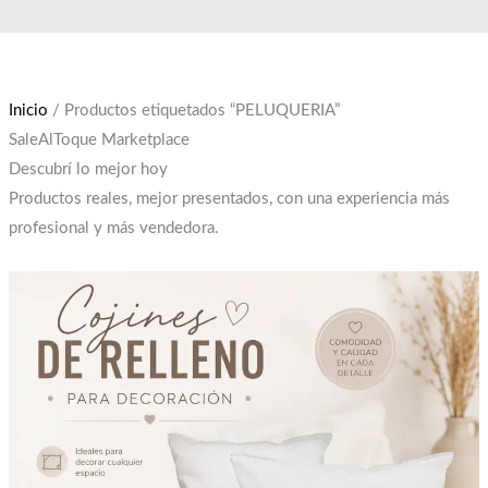
Ir
El
El
al
precio
precio
contenido
original
actual
era:
es:
Inicio
/ Productos etiquetados “PELUQUERIA”
$12,000.
$10,000.
SaleAlToque Marketplace
Descubrí lo mejor hoy
Productos reales, mejor presentados, con una experiencia más
profesional y más vendedora.