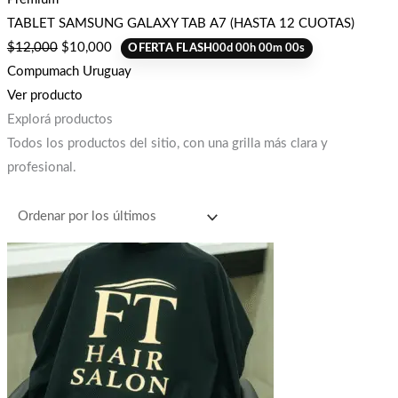
TABLET SAMSUNG GALAXY TAB A7 (HASTA 12 CUOTAS)
$
12,000
$
10,000
OFERTA FLASH
00
d
00
h
00
m
00
s
Compumach Uruguay
Ver producto
Explorá productos
Todos los productos del sitio, con una grilla más clara y
profesional.