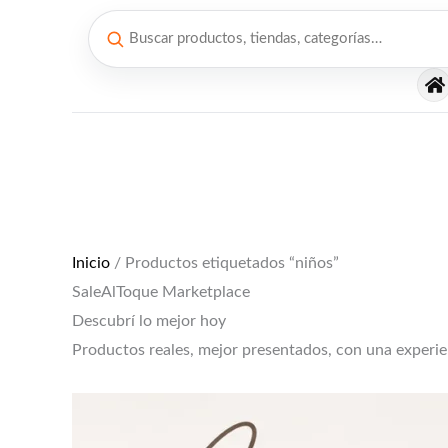
Ir
al
contenido
El
El
precio
precio
original
actual
era:
es:
$12,000.
$10,000.
Inicio
/ Productos etiquetados “niños”
SaleAlToque Marketplace
Descubrí lo mejor hoy
Productos reales, mejor presentados, con una experi