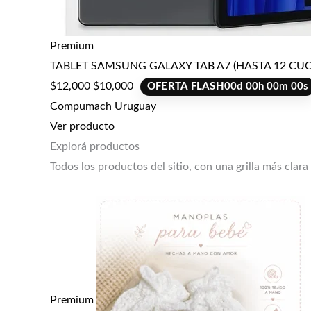
Premium
TABLET SAMSUNG GALAXY TAB A7 (HASTA 12 CUO
$
12,000
$
10,000
OFERTA FLASH
00
d
00
h
00
m
00
s
Compumach Uruguay
Ver producto
Explorá productos
Todos los productos del sitio, con una grilla más clara
Premium