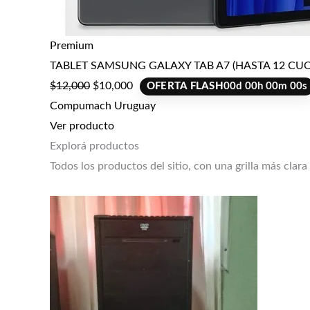
Premium
TABLET SAMSUNG GALAXY TAB A7 (HASTA 12 CUO
$
12,000
$
10,000
OFERTA FLASH
00
d
00
h
00
m
00
s
Compumach Uruguay
Ver producto
Explorá productos
Todos los productos del sitio, con una grilla más clara