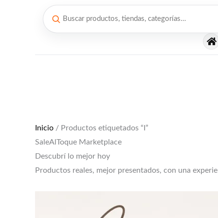
Ir
al
contenido
El
El
precio
precio
original
actual
era:
es:
$12,000.
$10,000.
Inicio
/ Productos etiquetados “I”
SaleAlToque Marketplace
Descubrí lo mejor hoy
Productos reales, mejor presentados, con una experi