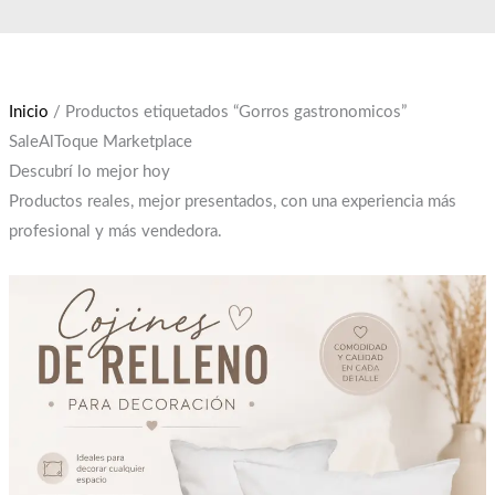
Ir
El
El
al
precio
precio
contenido
original
actual
era:
es:
Inicio
/ Productos etiquetados “Gorros gastronomicos”
$12,000.
$10,000.
SaleAlToque Marketplace
Descubrí lo mejor hoy
Productos reales, mejor presentados, con una experiencia más
profesional y más vendedora.