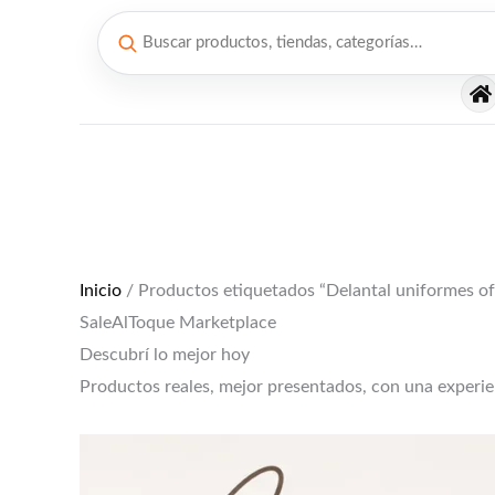
Ir
al
contenido
El
El
precio
precio
original
actual
era:
es:
$12,000.
$10,000.
Inicio
/ Productos etiquetados “Delantal uniformes of
SaleAlToque Marketplace
Descubrí lo mejor hoy
Productos reales, mejor presentados, con una experi