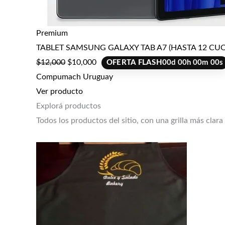
Premium
TABLET SAMSUNG GALAXY TAB A7 (HASTA 12 CUO
$
12,000
$
10,000
OFERTA FLASH
00
d
00
h
00
m
00
s
Compumach Uruguay
Ver producto
Explorá productos
Todos los productos del sitio, con una grilla más clara