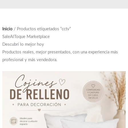
Ir
El
El
al
precio
precio
contenido
original
actual
era:
es:
Inicio
/ Productos etiquetados “cctv”
$12,000.
$10,000.
SaleAlToque Marketplace
Descubrí lo mejor hoy
Productos reales, mejor presentados, con una experiencia más
profesional y más vendedora.