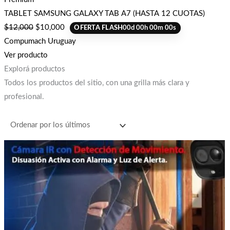
TABLET SAMSUNG GALAXY TAB A7 (HASTA 12 CUOTAS)
$
12,000
$
10,000
OFERTA FLASH
00
d
00
h
00
m
00
s
Compumach Uruguay
Ver producto
Explorá productos
Todos los productos del sitio, con una grilla más clara y
profesional.