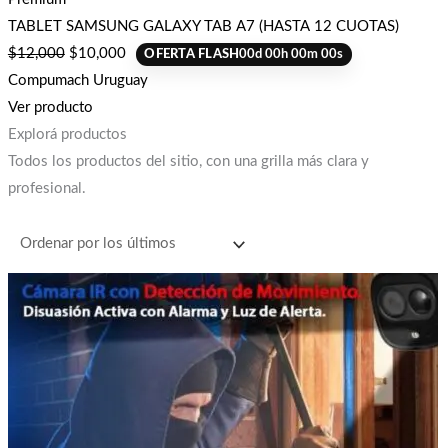
TABLET SAMSUNG GALAXY TAB A7 (HASTA 12 CUOTAS)
$
12,000
$
10,000
OFERTA FLASH
00
d
00
h
00
m
00
s
Compumach Uruguay
Ver producto
Explorá productos
Todos los productos del sitio, con una grilla más clara y
profesional.