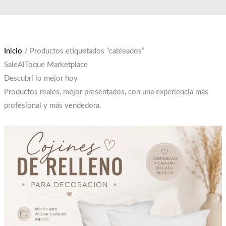
Ir
El
El
al
precio
precio
contenido
original
actual
era:
es:
Inicio
/ Productos etiquetados “cableados”
$12,000.
$10,000.
SaleAlToque Marketplace
Descubrí lo mejor hoy
Productos reales, mejor presentados, con una experiencia más
profesional y más vendedora.