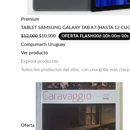
Premium
TABLET SAMSUNG GALAXY TAB A7 (HASTA 12 CUO
$
12,000
$
10,000
OFERTA FLASH
00
d
00
h
00
m
00
s
Compumach Uruguay
Ver producto
Explorá productos
Todos los productos del sitio, con una grilla más clara
Oferta