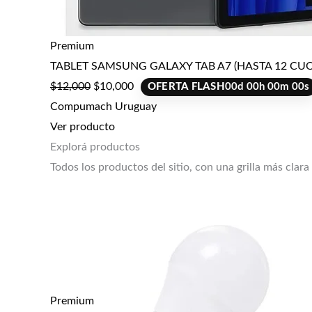
Premium
TABLET SAMSUNG GALAXY TAB A7 (HASTA 12 CUO
$
12,000
$
10,000
OFERTA FLASH
00
d
00
h
00
m
00
s
Compumach Uruguay
Ver producto
Explorá productos
Todos los productos del sitio, con una grilla más clara
Premium