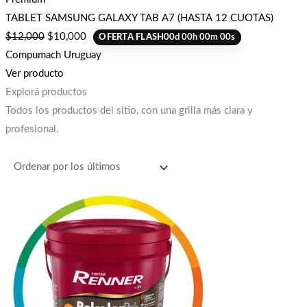
TABLET SAMSUNG GALAXY TAB A7 (HASTA 12 CUOTAS)
$
12,000
$
10,000
OFERTA FLASH
00
d
00
h
00
m
00
s
Compumach Uruguay
Ver producto
Explorá productos
Todos los productos del sitio, con una grilla más clara y
profesional.