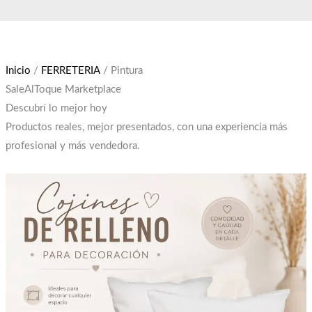
Ir
El
El
al
precio
precio
contenido
original
actual
era:
es:
Inicio
/
FERRETERIA
/ Pintura
$12,000.
$10,000.
SaleAlToque Marketplace
Descubrí lo mejor hoy
Productos reales, mejor presentados, con una experiencia más
profesional y más vendedora.