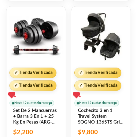
5
de
5
✓
Tienda Verificada
✓
Tienda Verificada
✓
Tienda Verificada
✓
Tienda Verificada
1
1
▣
Hasta 12 cuotas sin recargo
▣
Hasta 12 cuotas sin recargo
Set De 2 Mancuernas
Cochecito 3 en 1
+ Barra 3 En 1 + 25
Travel System
Kg En Pesas (ARG-
SOGNO 1365TS Gris
007) Randers
Oscuro Tinok
$
2,200
$
9,800