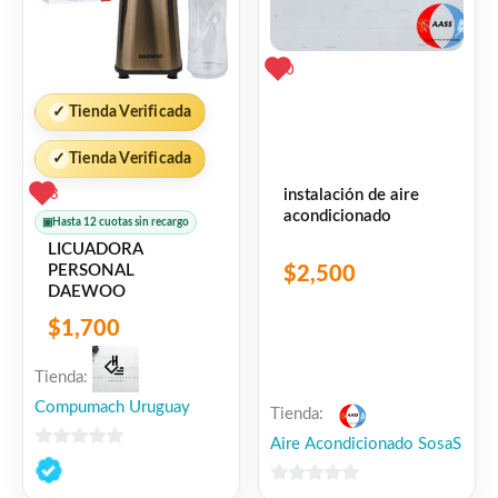
0
✓
Tienda Verificada
✓
Tienda Verificada
instalación de aire
3
acondicionado
▣
Hasta 12 cuotas sin recargo
LICUADORA
PERSONAL
$
2,500
DAEWOO
$
1,700
Tienda:
Compumach Uruguay
Tienda:
Aire Acondicionado SosaS
0
de
0