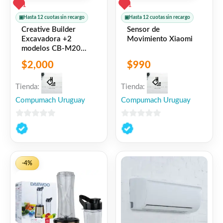
1
1
▣
Hasta 12 cuotas sin recargo
▣
Hasta 12 cuotas sin recargo
Creative Builder
Sensor de
Excavadora +2
Movimiento Xiaomi
modelos CB-M20
ENGINO
$
2,000
$
990
Tienda:
Tienda:
Compumach Uruguay
Compumach Uruguay
0
0
de
de
5
5
-4%