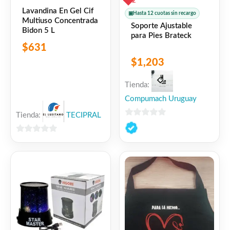
2
Lavandina En Gel Cif
▣
Hasta 12 cuotas sin recargo
Multiuso Concentrada
Soporte Ajustable
Bidon 5 L
para Pies Brateck
$
631
$
1,203
Tienda:
Compumach Uruguay
Tienda:
TECIPRAL
0
de
0
5
de
5