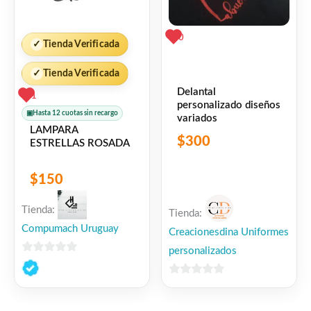
0
✓
Tienda Verificada
✓
Tienda Verificada
Delantal
1
personalizado diseños
▣
Hasta 12 cuotas sin recargo
variados
LAMPARA
$
300
ESTRELLAS ROSADA
$
150
Tienda:
Tienda:
Compumach Uruguay
Creacionesdina Uniformes
personalizados
0
de
0
5
de