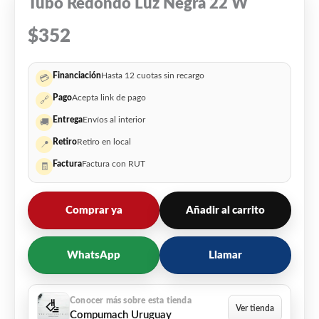
Tubo Redondo Luz Negra 22 W
$
352
Financiación
Hasta 12 cuotas sin recargo
💳
Pago
Acepta link de pago
🔗
Entrega
Envíos al interior
🚚
Retiro
Retiro en local
📍
Factura
Factura con RUT
🧾
Comprar ya
Añadir al carrito
WhatsApp
Llamar
Compumach Uruguay