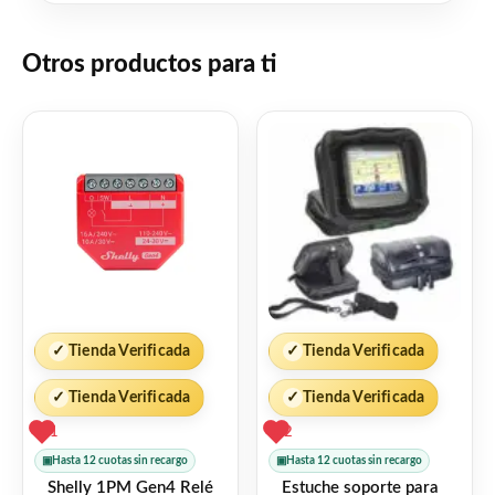
Facebook
WhatsApp
Gmail
Email
Copy
Share
Link
Twitter
Share
Otros productos para ti
❤
ME GUSTA
0
👍 0 personas recomiendan este producto
✓
Tienda Verificada
✓
Tienda Verificada
✓
Tienda Verificada
✓
Tienda Verificada
1
2
▣
Hasta 12 cuotas sin recargo
▣
Hasta 12 cuotas sin recargo
Shelly 1PM Gen4 Relé
Estuche soporte para