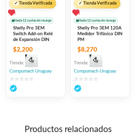
✓
Tienda Verificada
✓
Tienda Verificada
1
1
▣
Hasta 12 cuotas sin recargo
▣
Hasta 12 cuotas sin recargo
Shelly Pro 3EM
Shelly Pro 3EM 120A
Switch Add-on Relé
Medidor Trifásico DIN
de Expansión DIN
PM
$
2,200
$
8,270
Tienda:
Tienda:
Compumach Uruguay
Compumach Uruguay
0
0
de
de
5
5
Productos relacionados