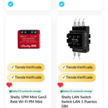
0
0
de
de
5
5
✓
Tienda Verificada
✓
Tienda Verificada
✓
Tienda Verificada
✓
Tienda Verificada
1
2
▣
Hasta 12 cuotas sin recargo
▣
Hasta 12 cuotas sin recargo
Shelly 1PM Mini Gen3
Shelly LAN Switch
Relé Wi-Fi PM Mini
Switch LAN 5 Puertos
DIN