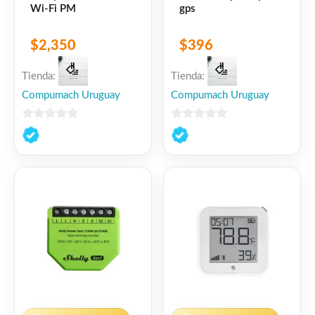
Wi-Fi PM
gps
$
2,350
$
396
Tienda:
Tienda:
Compumach Uruguay
Compumach Uruguay
0
0
de
de
5
5