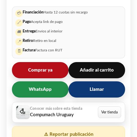
Financiación
Hasta 12 cuotas sin recargo
💳
Pago
Acepta link de pago
🔗
Entrega
Envíos al interior
🚚
Retiro
Retiro en local
📍
Factura
Factura con RUT
🧾
Comprar ya
Añadir al carrito
WhatsApp
Llamar
Compumach Uruguay
⚠️ Reportar publicación