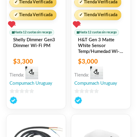
✓
Tienda Verificada
✓
Tienda Verificada
✓
Tienda Verificada
✓
Tienda Verificada
1
2
▣
Hasta 12 cuotas sin recargo
▣
Hasta 12 cuotas sin recargo
Shelly Dimmer Gen3
H&T Gen 3 Matte
Dimmer Wi-Fi PM
White Sensor
Temp/Humedad Wi-Fi
By Shelly
$
3,300
$
3,000
Tienda:
Tienda:
Compumach Uruguay
Compumach Uruguay
0
0
de
de
5
5