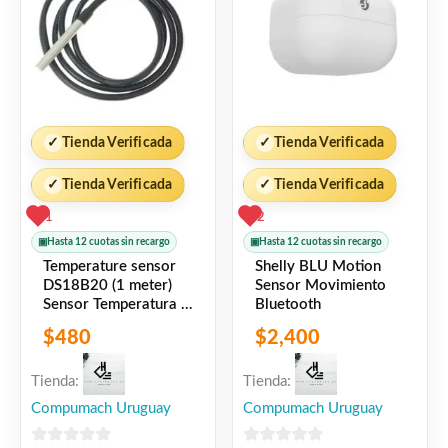
✓
Tienda Verificada
✓
Tienda Verificada
✓
Tienda Verificada
✓
Tienda Verificada
1
2
▣
Hasta 12 cuotas sin recargo
▣
Hasta 12 cuotas sin recargo
Temperature sensor
Shelly BLU Motion
DS18B20 (1 meter)
Sensor Movimiento
Sensor Temperatura 1
Bluetooth
Metro Shelly
$
480
$
2,400
Tienda:
Tienda:
Compumach Uruguay
Compumach Uruguay