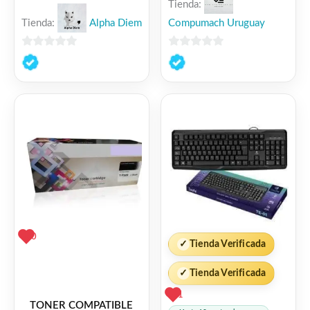
Tienda:
Tienda:
Alpha Diem
Compumach Uruguay
Con 8GB de RAM permite trabajar con
0
0
varias aplicaciones abiertas sin pérdida de
de
de
fluidez.
5
5
Importante
La PC
no incluye disco duro
, lo que te
permite instalar el almacenamiento que
prefieras (HDD o SSD).
Se recomienda instalar SSD para lograr
0
✓
Tienda Verificada
mayor velocidad y mejor experiencia
general.
✓
Tienda Verificada
1
TONER COMPATIBLE