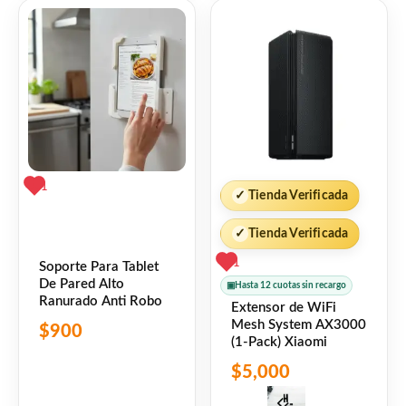
5
Son máquinas diseñadas para uso
empresarial, con gran durabilidad y
excelente rendimiento.
Ideal para:
✔ Oficinas y estudios
1
✓
Tienda Verificada
✓
Tienda Verificada
✔ Comercios y puntos de venta
1
Soporte Para Tablet
De Pared Alto
▣
Hasta 12 cuotas sin recargo
✔ Sistemas administrativos
Ranurado Anti Robo
Extensor de WiFi
Mesh System AX3000
$
900
(1-Pack) Xiaomi
✔ Trabajo remoto
$
5,000
✔ Usuarios que necesitan buena multitarea