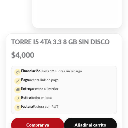
TORRE I5 4TA 3.3 8 GB SIN DISCO
$
4,000
Financiación
Hasta 12 cuotas sin recargo
💳
Pago
Acepta link de pago
🔗
Entrega
Envíos al interior
🚚
Retiro
Retiro en local
📍
Factura
Factura con RUT
🧾
Comprar ya
Añadir al carrito