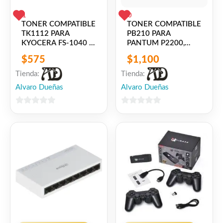
1
0
TONER COMPATIBLE
TONER COMPATIBLE
TK1112 PARA
PB210 PARA
KYOCERA FS-1040 /
PANTUM P2200,
FS-1020 / FS-1120
P2500, P2500W,
$
575
$
1,100
M6500NW, M6550,
M6550NW,
Tienda:
Tienda:
M6600NW
Alvaro Dueñas
Alvaro Dueñas
0
0
de
de
5
5