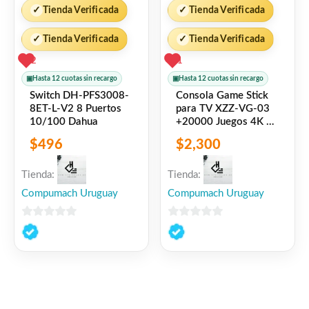
✓
Tienda Verificada
✓
Tienda Verificada
✓
Tienda Verificada
✓
Tienda Verificada
2
1
▣
Hasta 12 cuotas sin recargo
▣
Hasta 12 cuotas sin recargo
Switch DH-PFS3008-
Consola Game Stick
8ET-L-V2 8 Puertos
para TV XZZ-VG-03
10/100 Dahua
+20000 Juegos 4K X-
Lizzard
$
496
$
2,300
Tienda:
Tienda:
Compumach Uruguay
Compumach Uruguay
0
0
de
de
5
5