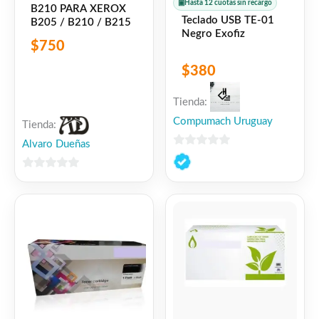
Potencia equilibrada, confiabilidad
▣
Hasta 12 cuotas sin recargo
B210 PARA XEROX
Teclado USB TE-01
B205 / B210 / B215
empresarial y excelente relación precio-
Negro Exofiz
rendimiento.
$
750
$
380
Facebook
WhatsApp
Gmail
Email
Copy
Share
Tienda:
Link
Twitter
Share
Compumach Uruguay
Tienda:
Alvaro Dueñas
0
❤
ME GUSTA
5
de
0
5
👍 5 personas recomiendan este producto
de
5