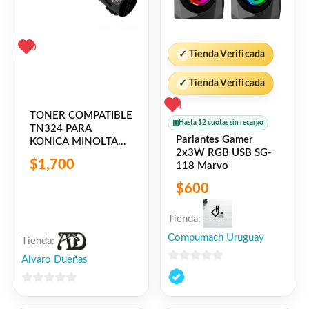
3.30GHz
0
✓
Tienda Verificada
✅
Memoria RAM:
8GB
✓
Tienda Verificada
✅
Formato:
Torre Horizontal
1
TONER COMPATIBLE
(compacta y práctica)
▣
Hasta 12 cuotas sin recargo
TN324 PARA
Parlantes Gamer
KONICA MINOLTA
2x3W RGB USB SG-
BIZHUB C258 C308
❌
Disco duro:
No incluye
$
1,700
118 Marvo
C368 KM308
$
600
♻️
Equipo reacondicionado
Tienda:
Compumach Uruguay
Tienda:
¿Qué significa reacondicionado?
Alvaro Dueñas
Equipo corporativo original, revisado y
0
probado técnicamente para garantizar su
de
0
5
correcto funcionamiento.
de