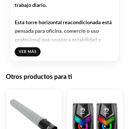
trabajo diario.
Esta
torre horizontal reacondicionada
está
pensada para oficina, comercio o uso
profesional que requiera estabilidad y
buena velocidad de respuesta.
VER MÁS
Con su
Intel Core i5 4590 de 3.30GHz
,
ofrece potencia suficiente para sistemas
Otros productos para ti
de gestión, facturación, Office, navegación
avanzada, múltiples pestañas abiertas y
trabajo multitarea sin complicaciones.
Especificaciones Técnicas
✅
Procesador:
Intel Core i5 4590 –