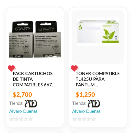
RENDIMIENTO: 26.000 IMPRESIONES
POR CADA COLOR
Facebook
WhatsApp
Gmail
Email
Copy
Share
Link
Twitter
Share
❤
ME GUSTA
0
0
0
👍 0 personas recomiendan este producto
PACK CARTUCHOS
TONER COMPATIBLE
DE TINTA
TL425U PÀRA
COMPATIBLES 667XL
PANTUM
NEGRO + COLOR
P3305DN/DW,
$
2,700
$
1,250
PARA HP DESKJET
M7105DN/DW
PLUS INK
Tienda:
Tienda:
ADVANTAGE
Alvaro Dueñas
Alvaro Dueñas
0
0
de
de