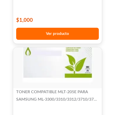
HL-L8360CDW, MFC-L8690CDW, MFC-
L8900CDW / MFC-L9570CDW
$
1,000
Ver producto
TONER COMPATIBLE MLT-205E PARA
SAMSUNG ML-3300/3310/3312/3710/3712
SCX 4833/4835/5637/5639/5737/5739
HIGH YIELD