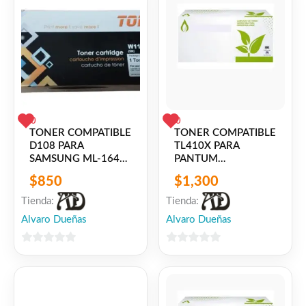
0
0
TONER COMPATIBLE
TONER COMPATIBLE
D108 PARA
TL410X PARA
SAMSUNG ML-1640
PANTUM
/ ML-1641 / ML-
P3010D/DN,P3300DN/DW
$
850
$
1,300
2240 / ML-2241
Tienda:
Tienda:
Alvaro Dueñas
Alvaro Dueñas
0
0
de
de
5
5