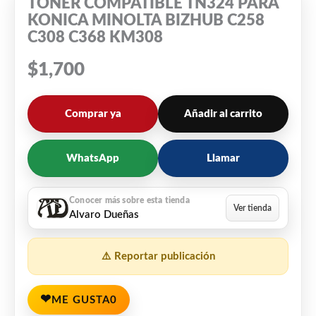
TONER COMPATIBLE TN324 PARA
KONICA MINOLTA BIZHUB C258
C308 C368 KM308
$
1,700
Comprar ya
Añadir al carrito
WhatsApp
Llamar
Alvaro Dueñas
⚠️ Reportar publicación
❤
ME GUSTA
0