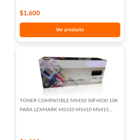
$
1,600
Ver producto
TONER COMPATIBLE MS410 50F4X00 10K
PARA LEXMARK MS310 MS410 MS415
MS510 MS610 MX-310/410/510/511/611