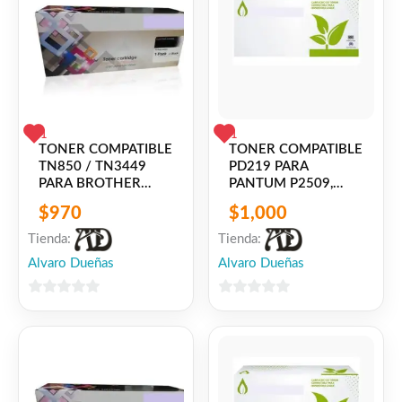
1
1
TONER COMPATIBLE
TONER COMPATIBLE
TN850 / TN3449
PD219 PARA
PARA BROTHER
PANTUM P2509,
DCP-L5500DN/DCP-
M6509, M6559,
$
970
$
1,000
5600DN/DCP-
M6609
5650DN/HL-
Tienda:
Tienda:
L5000/HL-
Alvaro Dueñas
Alvaro Dueñas
L5100DN/HL-
L5200DW/HL-
L5200DWT/HL-
0
0
L5500/HL-
de
de
L6200DW/HL-
5
5
L6250/HL-
L6300/HL-
L6400/MFC-