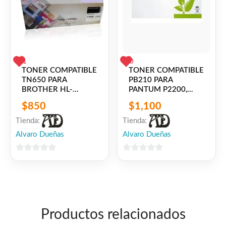
L5700/L5800/L5850/L5900/L6700/L6750/L6800/L6900
1
0
TONER COMPATIBLE
TONER COMPATIBLE
TN650 PARA
PB210 PARA
BROTHER HL-
PANTUM P2200,
5300/5350/5340/5370/5380/DCP-
P2500, P2500W,
$
850
$
1,100
8070/8080/8085/MFC-
M6500NW, M6550,
8370/8380/8480/8880/8890
M6550NW,
Tienda:
Tienda:
M6600NW
Alvaro Dueñas
Alvaro Dueñas
0
0
de
de
5
5
Productos relacionados