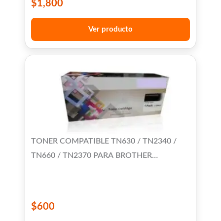
$
1,800
Ver producto
TONER COMPATIBLE TN630 / TN2340 /
TN660 / TN2370 PARA BROTHER
HL2320D/2360DW/DCP-L2540/MFC-
L2720DW
$
600