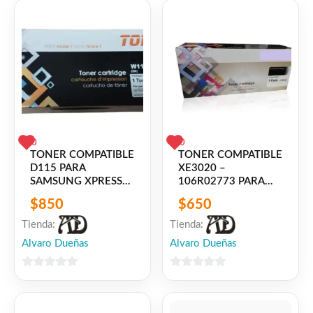
5
5
0
0
TONER COMPATIBLE
TONER COMPATIBLE
D115 PARA
XE3020 –
SAMSUNG XPRESS
106R02773 PARA
M2620/2670/2820/2830/2870/2871/2880
XEROX PHASER
$
850
$
650
– SCX-4729 –
3020 /
SCX470xND
WORKCENTRE 3025
Tienda:
Tienda:
Alvaro Dueñas
Alvaro Dueñas
0
0
de
de
5
5