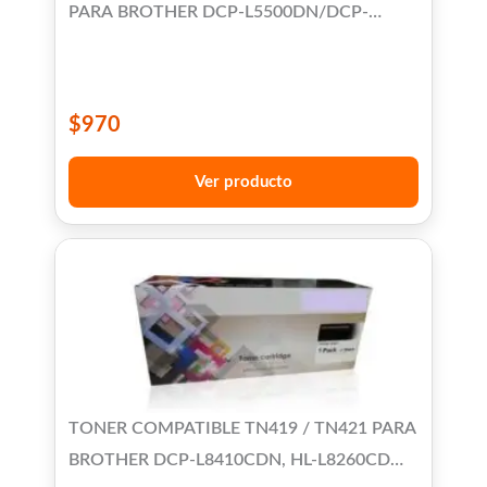
PARA BROTHER DCP-L5500DN/DCP-
5600DN/DCP-5650DN/HL-L5000/HL-
L5100DN/HL-L5200DW/HL-L5200DWT/HL-
L5500/HL-L6200DW/HL-L6250/HL-
$
970
L6300/HL-L6400/MFC-
L5700/L5800/L5850/L5900/L6700/L6750/L6800/L69
Ver producto
TONER COMPATIBLE TN419 / TN421 PARA
BROTHER DCP-L8410CDN, HL-L8260CDW,