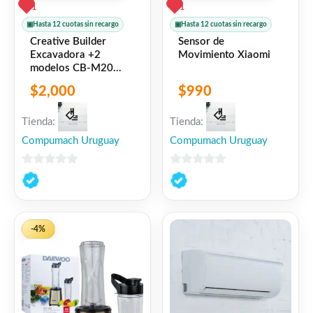
1
1
▣
Hasta 12 cuotas sin recargo
▣
Hasta 12 cuotas sin recargo
Creative Builder
Sensor de
Excavadora +2
Movimiento Xiaomi
modelos CB-M20
ENGINO
$
2,000
$
990
Tienda:
Tienda:
Compumach Uruguay
Compumach Uruguay
0
0
de
de
5
5
-4%