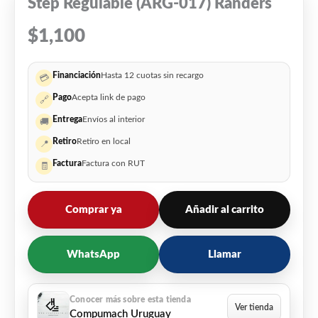
Step Regulable (ARG-017) Randers
$
1,100
Financiación
Hasta 12 cuotas sin recargo
💳
Pago
Acepta link de pago
🔗
Entrega
Envíos al interior
🚚
Retiro
Retiro en local
📍
Factura
Factura con RUT
🧾
Comprar ya
Añadir al carrito
WhatsApp
Llamar
Compumach Uruguay