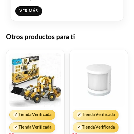
VER MÁS
Facebook
WhatsApp
Gmail
Email
Copy
Share
Link
Twitter
Share
Otros productos para ti
❤
ME GUSTA
1
👍 1 persona recomienda este producto
✓
Tienda Verificada
✓
Tienda Verificada
✓
Tienda Verificada
✓
Tienda Verificada