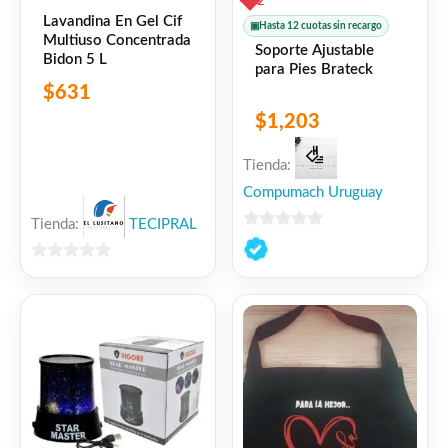
2
Lavandina En Gel Cif
▣
Hasta 12 cuotas sin recargo
Multiuso Concentrada
Soporte Ajustable
Bidon 5 L
para Pies Brateck
$
631
$
1,203
Tienda:
Compumach Uruguay
Tienda:
TECIPRAL
0
de
0
5
de
5