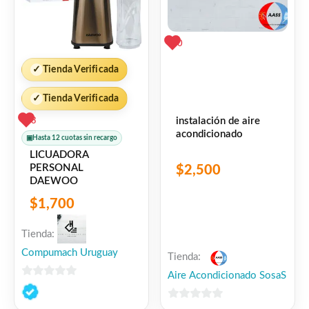
0
✓
Tienda Verificada
✓
Tienda Verificada
instalación de aire
3
acondicionado
▣
Hasta 12 cuotas sin recargo
LICUADORA
PERSONAL
$
2,500
DAEWOO
$
1,700
Tienda:
Compumach Uruguay
Tienda:
Aire Acondicionado SosaS
0
de
0