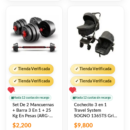
5
de
5
✓
Tienda Verificada
✓
Tienda Verificada
✓
Tienda Verificada
✓
Tienda Verificada
1
1
▣
Hasta 12 cuotas sin recargo
▣
Hasta 12 cuotas sin recargo
Set De 2 Mancuernas
Cochecito 3 en 1
+ Barra 3 En 1 + 25
Travel System
Kg En Pesas (ARG-
SOGNO 1365TS Gris
007) Randers
Oscuro Tinok
$
2,200
$
9,800