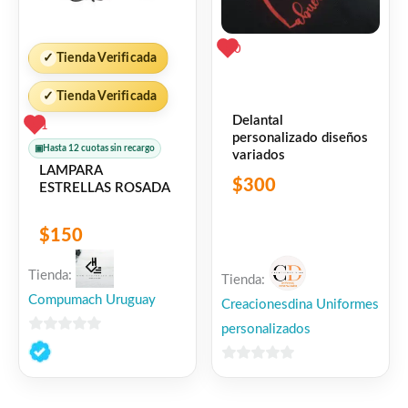
0
✓
Tienda Verificada
✓
Tienda Verificada
Delantal
1
personalizado diseños
▣
Hasta 12 cuotas sin recargo
variados
LAMPARA
$
300
ESTRELLAS ROSADA
$
150
Tienda:
Tienda:
Compumach Uruguay
Creacionesdina Uniformes
personalizados
0
de
0
5
de