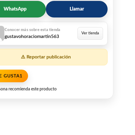
WhatsApp
Llamar
gustavohoraciomartin563
⚠️ Reportar publicación
E GUSTA
1
sona recomienda este producto