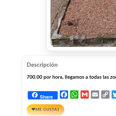
Descripción
700.00 por hora, llegamos a todas las 
Facebook
WhatsAp
Gmail
Emai
C
Share
L
❤
ME GUSTA
1