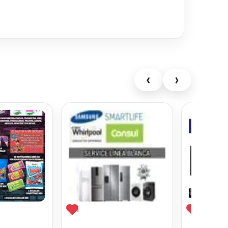
‹
›
1
1