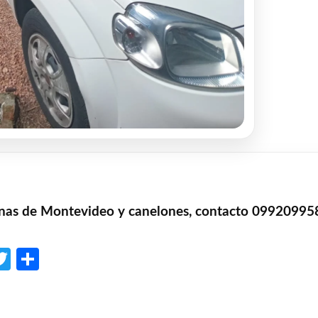
zonas de Montevideo y canelones, contacto 09920995
p
l
opy
Twitter
Share
ink