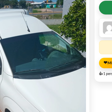
❤
M
👍 1 per