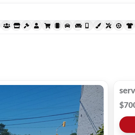
serv
$
70