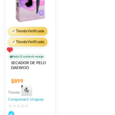
✓
Tienda Verificada
✓
Tienda Verificada
1
▣
Hasta 12 cuotas sin recargo
SECADOR DE PELO
DAEWOO
$
899
Tienda:
Compumach Uruguay
0