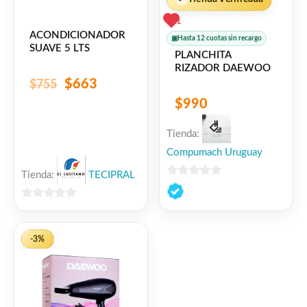
1
ACONDICIONADOR
▣
Hasta 12 cuotas sin recargo
SUAVE 5 LTS
PLANCHITA
RIZADOR DAEWOO
$
663
$
755
$
990
Tienda:
Compumach Uruguay
Tienda:
TECIPRAL
0
de
0
5
de
5
-3%