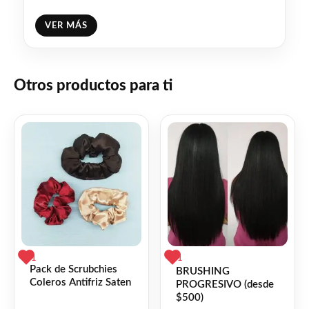
2 velocidades
VER MÁS
3 niveles de temperatura
Otros productos para ti
funcion frio
Facebook
WhatsApp
Gmail
Email
Copy
Share
Link
Twitter
Share
❤
ME GUSTA
1
👍 1 persona recomienda este producto
1
1
Pack de Scrubchies
BRUSHING
Coleros Antifriz Saten
PROGRESIVO (desde
$500)