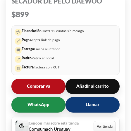
SECADOR DE PELO DAEWOO
$
899
Financiación
Hasta 12 cuotas sin recargo
💳
Pago
Acepta link de pago
🔗
Entrega
Envíos al interior
🚚
Retiro
Retiro en local
📍
Factura
Factura con RUT
🧾
Comprar ya
Añadir al carrito
WhatsApp
Llamar
Compumach Uruguay