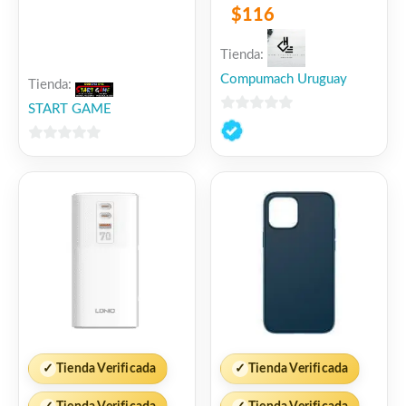
$
116
Tienda:
Compumach Uruguay
Tienda:
START GAME
0
de
0
5
de
5
✓
Tienda Verificada
✓
Tienda Verificada