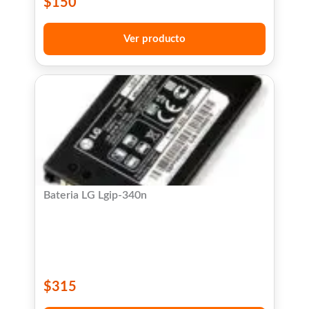
$
150
Ver producto
Bateria LG Lgip-340n
$
315