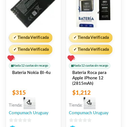
✓
Tienda Verificada
✓
Tienda Verificada
✓
Tienda Verificada
✓
Tienda Verificada
0
0
▣
Hasta 12 cuotas sin recargo
▣
Hasta 12 cuotas sin recargo
Bateria Nokia Bl-4u
Bateria Roca para
Apple iPhone 12
(2815mAh)
$
315
$
1,212
Tienda:
Tienda:
Compumach Uruguay
Compumach Uruguay
0
0