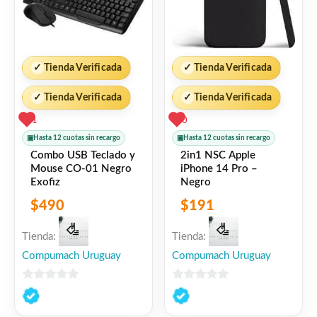
✓
Tienda Verificada
✓
Tienda Verificada
✓
Tienda Verificada
✓
Tienda Verificada
1
0
▣
Hasta 12 cuotas sin recargo
▣
Hasta 12 cuotas sin recargo
Combo USB Teclado y
2in1 NSC Apple
Mouse CO-01 Negro
iPhone 14 Pro –
Exofiz
Negro
$
490
$
191
Tienda:
Tienda:
Compumach Uruguay
Compumach Uruguay
0
0
de
de