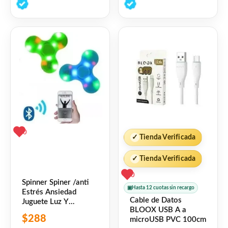
de
de
5
5
0
✓
Tienda Verificada
✓
Tienda Verificada
0
Spinner Spiner /anti
▣
Hasta 12 cuotas sin recargo
Estrés Ansiedad
Cable de Datos
Juguete Luz Y
BLOOX USB A a
Bluetooth
$
288
microUSB PVC 100cm