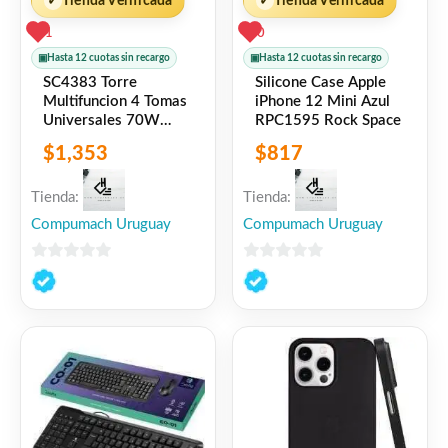
✓
Tienda Verificada
✓
Tienda Verificada
1
0
▣
Hasta 12 cuotas sin recargo
▣
Hasta 12 cuotas sin recargo
SC4383 Torre
Silicone Case Apple
Multifuncion 4 Tomas
iPhone 12 Mini Azul
Universales 70W
RPC1595 Rock Space
2USB-C+USB-A
$
1,353
$
817
Carga Rapida Blanco
LDNIO
Tienda:
Tienda:
Compumach Uruguay
Compumach Uruguay
0
0
de
de
5
5