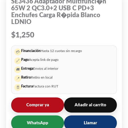
SE3436 Adaptador Multifunci�n
65W 2 QC3.0+2 USB C PD+3
Enchufes Carga R�pida Blanco
LDNIO
$
1,250
Financiación
Hasta 12 cuotas sin recargo
💳
Pago
Acepta link de pago
🔗
Entrega
Envíos al interior
🚚
Retiro
Retiro en local
📍
Factura
Factura con RUT
🧾
Comprar ya
Añadir al carrito
WhatsApp
Llamar