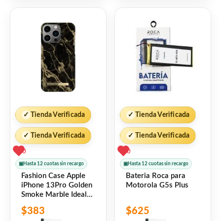
5
5
✓
Tienda Verificada
✓
Tienda Verificada
✓
Tienda Verificada
✓
Tienda Verificada
0
0
▣
Hasta 12 cuotas sin recargo
▣
Hasta 12 cuotas sin recargo
Fashion Case Apple
Bateria Roca para
iPhone 13Pro Golden
Motorola G5s Plus
Smoke Marble Ideal
of Sweden
$
383
$
625