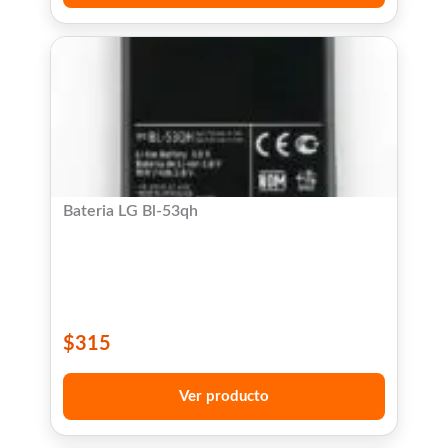
Bateria LG Bl-53qh
$
315
Ver producto