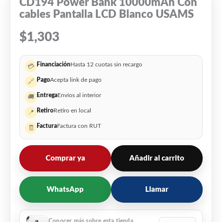
CD194 Power Bank 10000mAh Con
cables Pantalla LCD Blanco USAMS
$
1,303
Financiación
Hasta 12 cuotas sin recargo
💳
Pago
Acepta link de pago
🔗
Entrega
Envíos al interior
🚚
Retiro
Retiro en local
📍
Factura
Factura con RUT
🧾
Comprar ya
Añadir al carrito
WhatsApp
Llamar