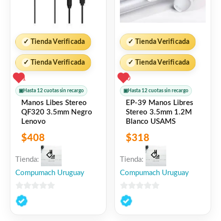
✓
Tienda Verificada
✓
Tienda Verificada
✓
Tienda Verificada
✓
Tienda Verificada
1
0
▣
Hasta 12 cuotas sin recargo
▣
Hasta 12 cuotas sin recargo
Manos Libes Stereo
EP-39 Manos Libres
QF320 3.5mm Negro
Stereo 3.5mm 1.2M
Lenovo
Blanco USAMS
$
408
$
318
Tienda:
Tienda:
Compumach Uruguay
Compumach Uruguay
0
0
de
de
5
5