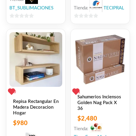
Tienda:
TECIPRAL
BT_SUBLIMACIONES
0
0
de
de
5
5
0
1
Sahumerios Inciensos
Repisa Rectangular En
Golden Nag Pack X
Madera Decoracion
36
Hogar
$
2,480
$
980
Tienda: