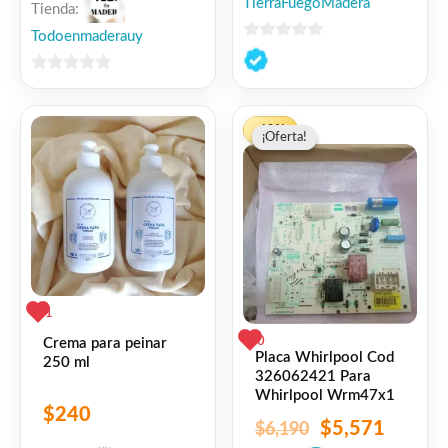
TierraFuegoMadera
Tienda:
Todoenmaderauy
0
de
0
5
de
El
El
5
-10%
¡Oferta!
¡Oferta!
precio
precio
original
actual
era:
es:
$6,190.
$5,571
1
0
Crema para peinar
Placa Whirlpool Cod
250 ml
326062421 Para
Whirlpool Wrm47x1
$
240
$
5,571
$
6,190