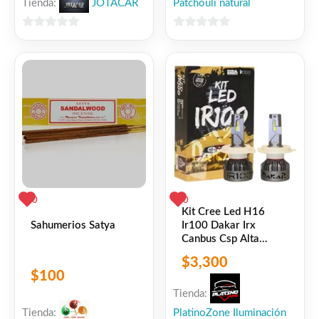
Tienda:
JOTACAR
Patchouli natural
0
0
de
de
5
5
0
0
Kit Cree Led H16
Sahumerios Satya
Ir100 Dakar Irx
Canbus Csp Alta
Gama 12v
$
3,300
$
100
Tienda:
Tienda:
PlatinoZone Iluminación