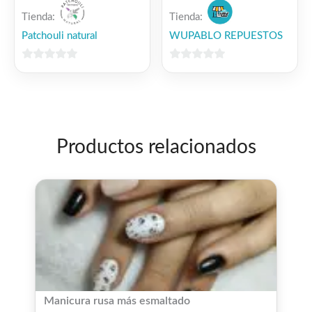
Tienda:
Tienda:
Patchouli natural
WUPABLO REPUESTOS
0
0
de
de
5
5
Productos relacionados
Manicura rusa más esmaltado