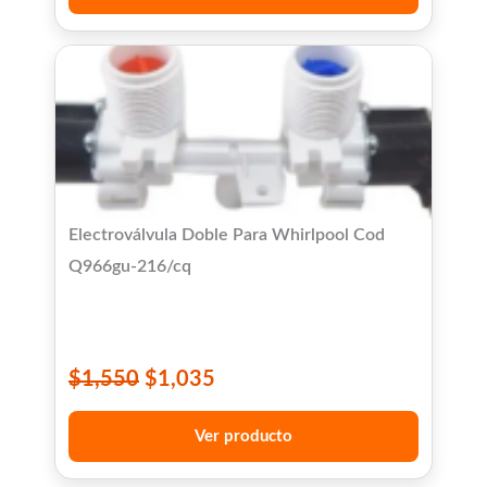
Electroválvula Doble Para Whirlpool Cod
Q966gu-216/cq
$
1,550
$
1,035
Ver producto