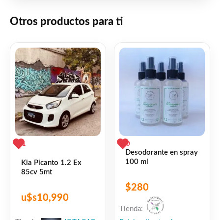
Otros productos para ti
1
0
Desodorante en spray
100 ml
Kia Picanto 1.2 Ex
85cv 5mt
$
280
u$s
10,990
Tienda: