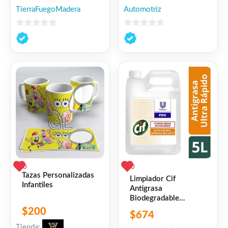
TierraFuegoMadera
Automotriz
0
0
de
de
5
5
0
0
Tazas Personalizadas
Limpiador Cif
Infantiles
Antigrasa
Biodegradable
Profesional X 5 Lts
$
200
$
674
Tienda: