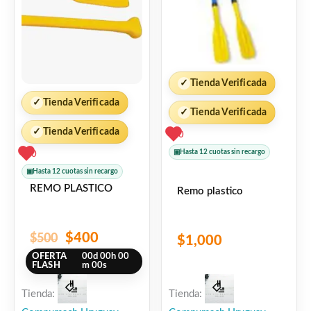
$500.
$400.
✓
Tienda Verificada
✓
Tienda Verificada
✓
Tienda Verificada
✓
Tienda Verificada
0
▣
Hasta 12 cuotas sin recargo
0
▣
Hasta 12 cuotas sin recargo
REMO PLASTICO
Remo plastico
$
400
$
500
$
1,000
OFERTA
00
d
00
h
00
FLASH
m
00
s
Tienda:
Tienda: