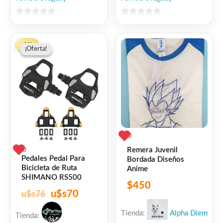
0
0
de
de
El
El
5
5
-8%
¡Oferta!
¡Oferta!
precio
precio
original
actual
era:
es:
$76.
$70.
0
Remera Juvenil
0
Pedales Pedal Para
Bordada Diseños
Bicicleta de Ruta
Anime
SHIMANO RS500
$
450
u$s
70
u$s
76
Tienda:
Alpha Diem
Tienda: