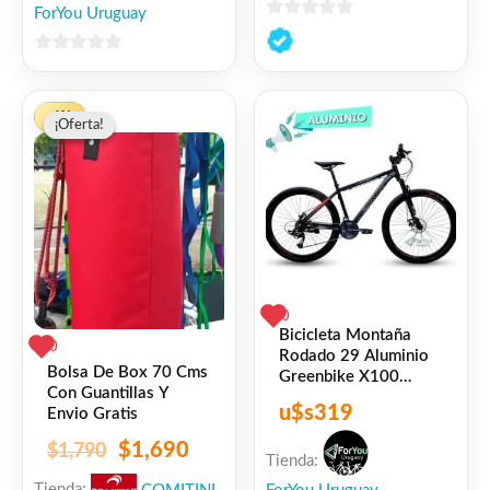
ForYou Uruguay
0
de
0
5
de
El
El
5
-6%
¡Oferta!
¡Oferta!
precio
precio
original
actual
era:
es:
$1,790.
$1,690.
0
Bicicleta Montaña
0
Rodado 29 Aluminio
Bolsa De Box 70 Cms
Greenbike X100
Con Guantillas Y
Negra Roja
u$s
319
Envio Gratis
$
1,690
$
1,790
Tienda: