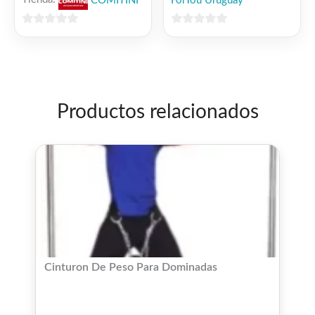
Tienda:
COMITINI
ForYou Uruguay
0
0
de
de
5
5
Productos relacionados
Cinturon De Peso Para Dominadas