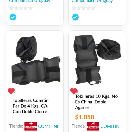
Compumach Uruguay
Compumach Uruguay
0
0
de
de
5
5
0
0
Tobilleras 10 Kgs. No
Tobilleras Comitini
Es China. Doble
Par De 4 Kgs. C/u
Agarre
Con Doble Cierre
$
1,050
Tienda:
COMITINI
Tienda:
COMITINI