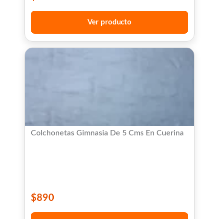
Ver producto
Colchonetas Gimnasia De 5 Cms En Cuerina
$
890