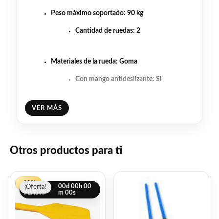
Peso máximo soportado
: 90 kg
Cantidad de ruedas
: 2
Materiales de la rueda
: Goma
Con mango antideslizante
: Sí
Facebook
WhatsApp
Gmail
Email
Copy
VER MÁS
Share
Link
Twitter
Share
Otros productos para ti
❤
ME GUSTA
0
El
El
👍 0 personas recomiendan este producto
-20%
OFERTA
00
d
00
h
00
¡Oferta!
¡Oferta!
precio
precio
FLASH
m
00
s
original
actual
era:
es: