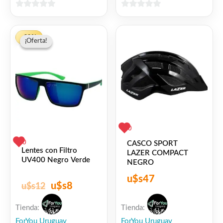
0
0
de
de
El
El
5
5
-33%
¡Oferta!
¡Oferta!
precio
precio
original
actual
era:
es:
$12.
$8.
0
0
CASCO SPORT
Lentes con Filtro
LAZER COMPACT
UV400 Negro Verde
NEGRO
u$s
47
u$s
8
u$s
12
Tienda:
Tienda:
ForYou Uruguay
ForYou Uruguay