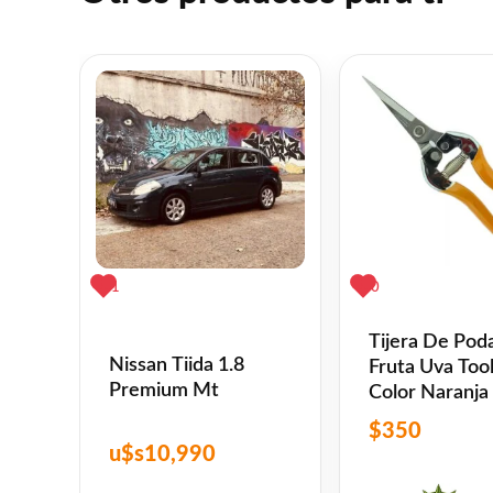
– 1/2kg Emulsión
– 1/2kg Tinta Base Agua.
– 1Lt Removedor de Emulsion.
INCLUYE MANUAL INSTRUCTIVO DE SE
ESTAMPADOS.
1
0
Tijera De Pod
No se necesita conocimientos previos, n
Nissan Tiida 1.8
Fruta Uva Too
Premium Mt
Color Naranja
$
350
u$s
10,990