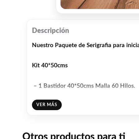
Descripción
Nuestro Paquete de Serigrafia para inici
Kit 40*50cms
– 1 Bastidor 40*50cms Malla 60 Hilos.
VER MÁS
– 1 Emulsionador 36cms
– 1 Racleta 30cms
Otros productos para ti