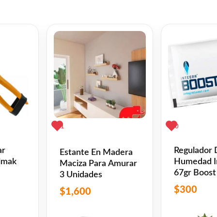
RIGRAFIA, DONDE SE EXPLICA LA TÉCNICA PASO
1
0
ar
Regulador
Estante En Madera
osotros les brindamos la ayuda necesaria para comenz
lmak
Humedad I
Maciza Para Amurar
67gr Boos
3 Unidades
$
300
$
1,600