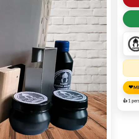
❤
M
👍 1 per