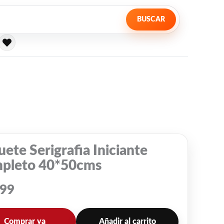
BUSCAR
ete Serigrafia Iniciante
pleto 40*50cms
599
Comprar ya
Añadir al carrito