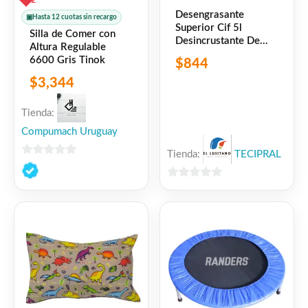
2
Desengrasante
▣
Hasta 12 cuotas sin recargo
Superior Cif 5l
Silla de Comer con
Desincrustante De
Altura Regulable
Grasa
6600 Gris Tinok
$
844
$
3,344
Tienda:
Compumach Uruguay
Tienda:
TECIPRAL
0
de
0
5
de
5