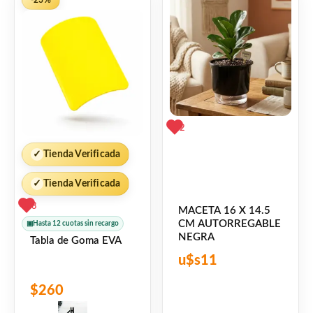
-23%
2
✓
Tienda Verificada
✓
Tienda Verificada
3
MACETA 16 X 14.5
CM AUTORREGABLE
▣
Hasta 12 cuotas sin recargo
NEGRA
Tabla de Goma EVA
u$s
11
$
260