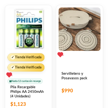
Link
Twitter
Share
❤
ME GUSTA
0
👍 0 personas recomiendan este producto
1
✓
Tienda Verificada
✓
Tienda Verificada
Servilletero y
1
Posavasos pack
▣
Hasta 12 cuotas sin recargo
Pila Recargable
$
990
Philips AA 2450mAh
(4 Unidades)
$
1,123