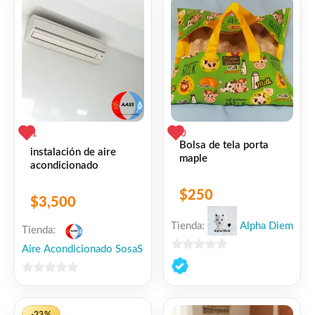
1
0
Bolsa de tela porta
instalación de aire
maple
acondicionado
$
250
$
3,500
Tienda:
Alpha Diem
Tienda:
Aire Acondicionado SosaS
0
de
0
5
de
5