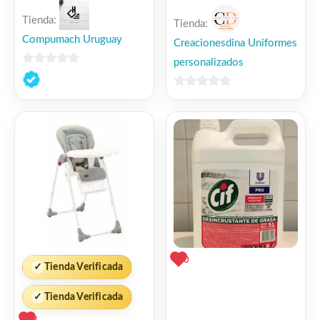
Tienda:
Tienda:
Compumach Uruguay
Creacionesdina Uniformes
personalizados
0
de
0
5
de
5
0
✓
Tienda Verificada
✓
Tienda Verificada