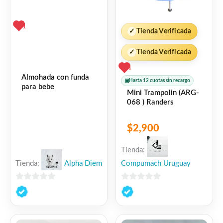
1
✓
Tienda Verificada
✓
Tienda Verificada
1
Almohada con funda
▣
Hasta 12 cuotas sin recargo
para bebe
Mini Trampolin (ARG-
068 ) Randers
$
2,900
Tienda:
Tienda:
Alpha Diem
Compumach Uruguay
0
0
de
de
5
5