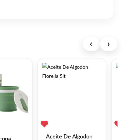
‹
›
1
1
Aceite De Algodon
Bandoler
icona