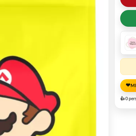
❤
M
👍 0 per