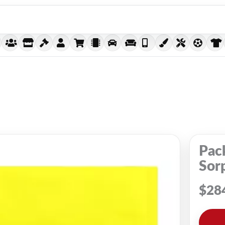
Pack
Sorp
$
28