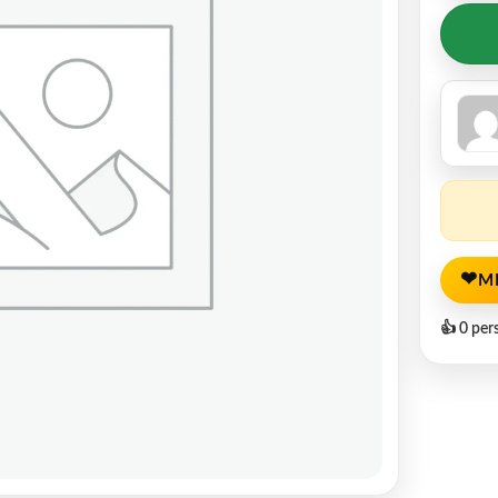
❤
M
👍 0 per