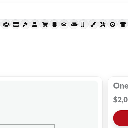
One
$
2,