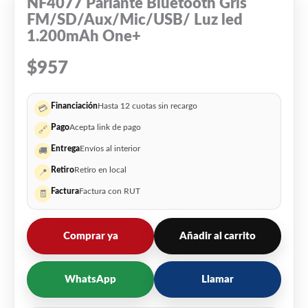
NF4077 Parlante Bluetooth Gris
FM/SD/Aux/Mic/USB/ Luz led
1.200mAh One+
$
957
Financiación
Hasta 12 cuotas sin recargo
💳
Pago
Acepta link de pago
🔗
Entrega
Envíos al interior
🚚
Retiro
Retiro en local
📍
Factura
Factura con RUT
🧾
Comprar ya
Añadir al carrito
WhatsApp
Llamar