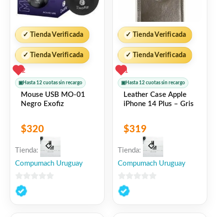
✓
Tienda Verificada
✓
Tienda Verificada
✓
Tienda Verificada
✓
Tienda Verificada
2
1
▣
Hasta 12 cuotas sin recargo
▣
Hasta 12 cuotas sin recargo
Mouse USB MO-01
Leather Case Apple
Negro Exofiz
iPhone 14 Plus – Gris
$
320
$
319
Tienda:
Tienda:
Compumach Uruguay
Compumach Uruguay
0
0
de
de
5
5