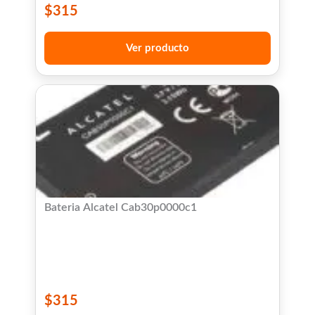
$
315
Ver producto
Bateria Alcatel Cab30p0000c1
$
315