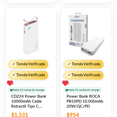
5
5
✓
Tienda Verificada
✓
Tienda Verificada
✓
Tienda Verificada
✓
Tienda Verificada
1
0
▣
Hasta 12 cuotas sin recargo
▣
Hasta 12 cuotas sin recargo
CD224 Power Bank
Power Bank ROCA
10000mAh Cable
PB10PD 10.000mAh
Retractil Tipo C
20W/QC/PD
Blanco USAMS
$
1,531
$
954