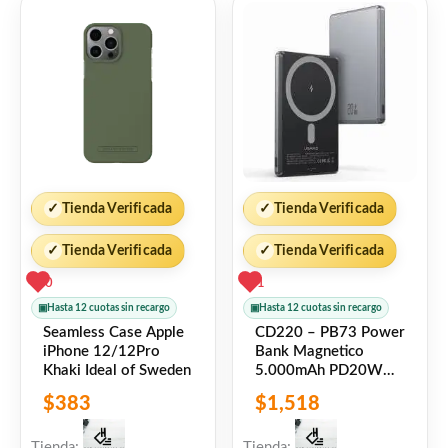
✓
Tienda Verificada
✓
Tienda Verificada
✓
Tienda Verificada
✓
Tienda Verificada
0
1
▣
Hasta 12 cuotas sin recargo
▣
Hasta 12 cuotas sin recargo
Seamless Case Apple
CD220 – PB73 Power
iPhone 12/12Pro
Bank Magnetico
Khaki Ideal of Sweden
5.000mAh PD20W
Gris USAMS
$
383
$
1,518
Tienda:
Tienda: