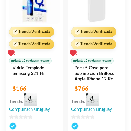
✓
Tienda Verificada
✓
Tienda Verificada
✓
Tienda Verificada
✓
Tienda Verificada
0
0
▣
Hasta 12 cuotas sin recargo
▣
Hasta 12 cuotas sin recargo
Vidrio Templado
Pack 5 Case para
Samsung S21 FE
Sublimacion Brilloso
Apple iPhone 12 Rock
Space
$
166
$
766
6941402772901
Tienda:
Tienda:
Compumach Uruguay
Compumach Uruguay
0
0
de
de