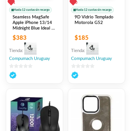
1
0
▣
Hasta 12 cuotas sin recargo
▣
Hasta 12 cuotas sin recargo
Seamless MagSafe
9D Vidrio Templado
Apple iPhone 13/14
Motorola G52
Midnight Blue Ideal of
Sweden
$
383
$
185
Tienda:
Tienda:
Compumach Uruguay
Compumach Uruguay
0
0
de
de
5
5