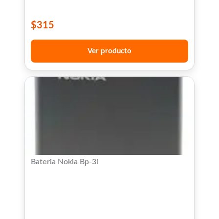
$
315
Ver producto
Bateria Nokia Bp-3l