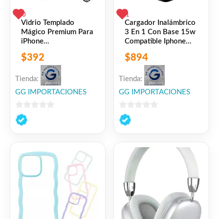
0
1
Vidrio Templado
Cargador Inalámbrico
Mágico Premium Para
3 En 1 Con Base 15w
iPhone
Compatible Iphone
11/12/13/14/15/16
Negro
$
392
$
894
Tienda:
Tienda:
GG IMPORTACIONES
GG IMPORTACIONES
0
0
de
de
5
5