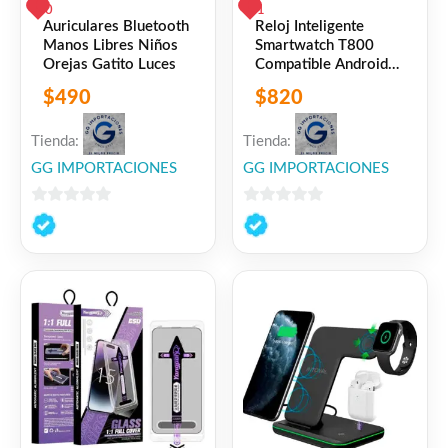
0
1
Auriculares Bluetooth
Reloj Inteligente
Manos Libres Niños
Smartwatch T800
Orejas Gatito Luces
Compatible Android
iPhone
$
490
$
820
Tienda:
Tienda:
GG IMPORTACIONES
GG IMPORTACIONES
0
0
de
de
5
5