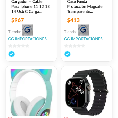
Cargador + Cable
Case Funda
Para Iphone 11 12 13
Protección Magsafe
14 Usb C Carga
Transparente
Rápida Blanco
Compatible iPhone
$
967
$
413
Tienda:
Tienda:
GG IMPORTACIONES
GG IMPORTACIONES
0
0
de
de
5
5