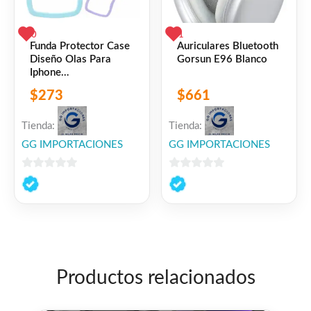
0
1
Funda Protector Case
Auriculares Bluetooth
Diseño Olas Para
Gorsun E96 Blanco
Iphone
11/12/13/14/15
$
273
$
661
Rosa Iphone 13
Diseño Olas Para
Iphone
Tienda:
Tienda:
GG IMPORTACIONES
GG IMPORTACIONES
0
0
de
de
5
5
Productos relacionados