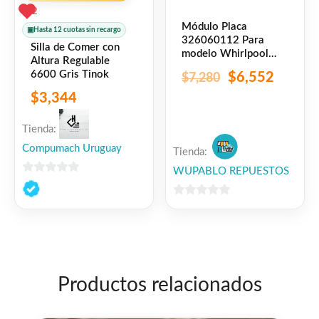
2
Módulo Placa
▣
Hasta 12 cuotas sin recargo
326060112 Para
Silla de Comer con
modelo Whirlpool
Altura Regulable
Wre48dr
6600 Gris Tinok
$
6,552
$
7,280
$
3,344
Tienda:
Compumach Uruguay
Tienda:
WUPABLO REPUESTOS
0
de
0
5
de
5
Productos relacionados