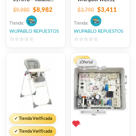
WD10J6410
$
8,982
$
3,411
$
9,980
$
3,790
Tienda:
Tienda:
WUPABLO REPUESTOS
WUPABLO REPUESTOS
0
0
de
de
El
El
5
5
-10%
¡Oferta!
¡Oferta!
precio
precio
original
actual
era:
es:
$7,280.
$6,552
✓
Tienda Verificada
0
✓
Tienda Verificada