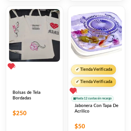
5
de
5
0
✓
Tienda Verificada
✓
Tienda Verificada
1
Bolsas de Tela
Bordadas
▣
Hasta 12 cuotas sin recargo
Jabonera Con Tapa De
Acrilico
$
250
$
50