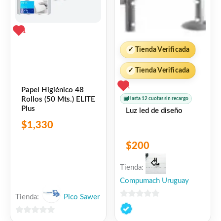
1
✓
Tienda Verificada
✓
Tienda Verificada
1
Papel Higiénico 48
Rollos (50 Mts.) ELITE
▣
Hasta 12 cuotas sin recargo
Plus
Luz led de diseño
$
1,330
$
200
Tienda:
Compumach Uruguay
Tienda:
Pico Sawer
0
de
0