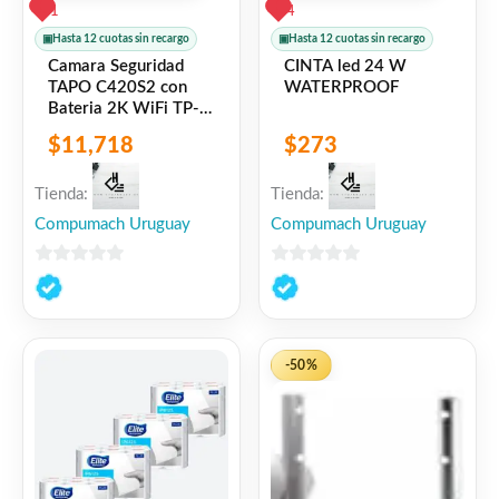
1
4
▣
Hasta 12 cuotas sin recargo
▣
Hasta 12 cuotas sin recargo
Camara Seguridad
CINTA led 24 W
TAPO C420S2 con
WATERPROOF
Bateria 2K WiFi TP-
LINK
$
11,718
$
273
Tienda:
Tienda:
Compumach Uruguay
Compumach Uruguay
0
0
de
de
5
5
-50%