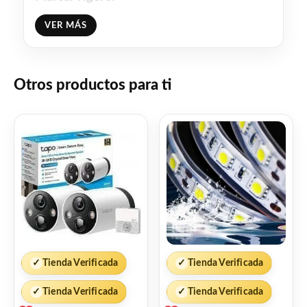
2 velocidades.
VER MÁS
Medidas: 35×6.5cm.
En caja.
Otros productos para ti
Facebook
WhatsApp
Gmail
Email
Copy
Share
Link
Twitter
Share
❤
ME GUSTA
6
👍 6 personas recomiendan este producto
✓
Tienda Verificada
✓
Tienda Verificada
✓
Tienda Verificada
✓
Tienda Verificada