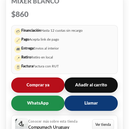
MIXER BLANCO
$
860
Financiación
Hasta 12 cuotas sin recargo
💳
Pago
Acepta link de pago
🔗
Entrega
Envíos al interior
🚚
Retiro
Retiro en local
📍
Factura
Factura con RUT
🧾
Comprar ya
Añadir al carrito
WhatsApp
Llamar
Compumach Uruguay