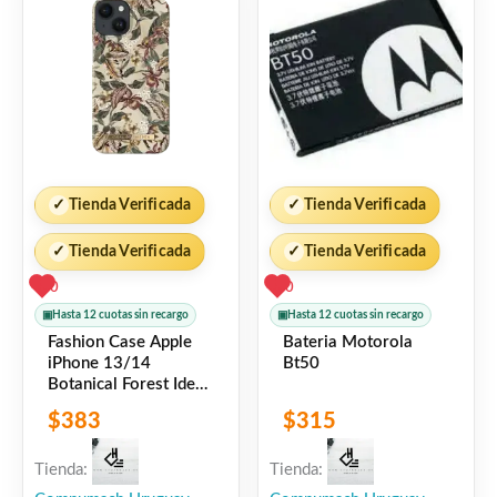
✓
Tienda Verificada
✓
Tienda Verificada
✓
Tienda Verificada
✓
Tienda Verificada
0
0
▣
Hasta 12 cuotas sin recargo
▣
Hasta 12 cuotas sin recargo
Fashion Case Apple
Bateria Motorola
iPhone 13/14
Bt50
Botanical Forest Ideal
of Sweden
$
383
$
315
Tienda:
Tienda: