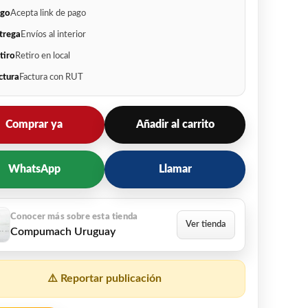
go
Acepta link de pago
trega
Envíos al interior
tiro
Retiro en local
ctura
Factura con RUT
Comprar ya
Añadir al carrito
WhatsApp
Llamar
Compumach Uruguay
⚠️ Reportar publicación