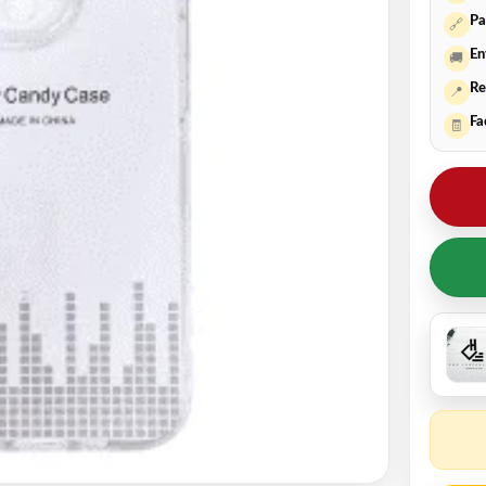
Pa
🔗
En
🚚
Re
📍
Fa
🧾