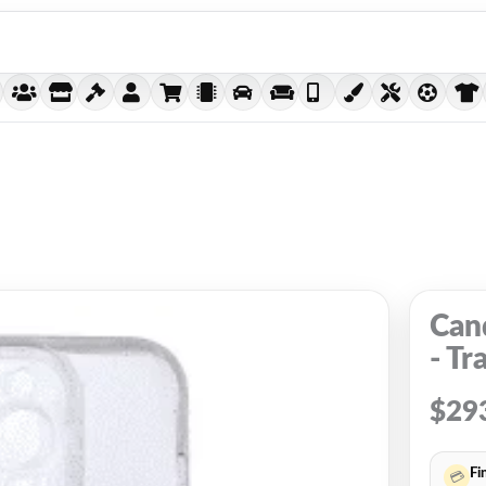
Can
- Tr
$
29
Fi
💳