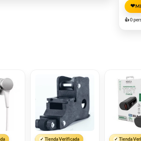
❤
M
👍 0 per
ada
✓
Tienda Verificada
✓
Tienda Ver