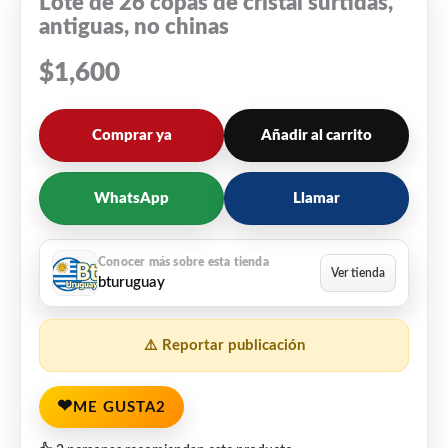
Lote de 26 copas de cristal surtidas,
antiguas, no chinas
$
1,600
Comprar ya
Añadir al carrito
WhatsApp
Llamar
bturuguay
⚠️ Reportar publicación
❤
ME GUSTA
2