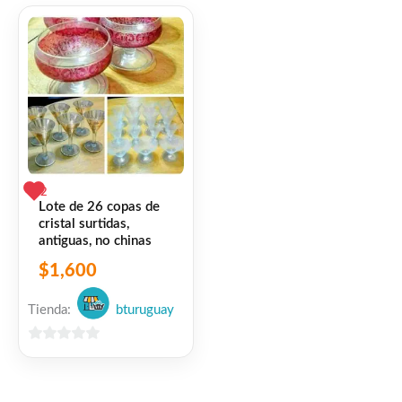
2
Lote de 26 copas de
cristal surtidas,
antiguas, no chinas
$
1,600
Tienda:
bturuguay
0
de
5