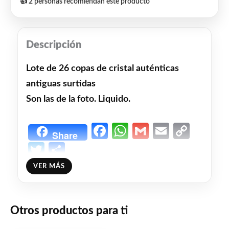
👍 2 personas recomiendan este producto
Descripción
Lote de 26 copas de cristal auténticas
antiguas surtidas
Son las de la foto. Liquido.
Facebook
WhatsApp
Gmail
Email
Copy
Share
Link
Twitter
Share
VER MÁS
❤
ME GUSTA
2
👍 2 personas recomiendan este producto
Otros productos para ti