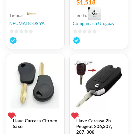
$
1,518
USAMS
Tienda:
Tienda:
NEUMATICOS YA
Compumach Uruguay
0
0
de
de
5
5
0
0
Llave Carcasa Citroen
Llave Carcasa 2b
Saxo
Peugeot 206,307,
207, 308