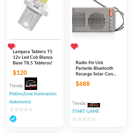
0
0
Lampara Tablero T5
12v Led Cob Blanca
Radio Fm Usb
Base T8.5 Tableros!
Parlante Bluetooth
$
120
Recarga Solar Con
Linterna
$
688
Tienda:
PlatinoZone Iluminación
Automotriz
Tienda:
START GAME
0
de
0
5
de