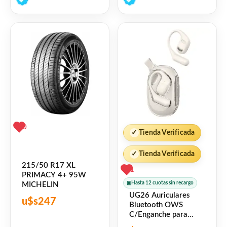
de
de
5
5
0
✓
Tienda Verificada
✓
Tienda Verificada
215/50 R17 XL
1
PRIMACY 4+ 95W
▣
Hasta 12 cuotas sin recargo
MICHELIN
UG26 Auriculares
u$s
247
Bluetooth OWS
C/Enganche para
Oreja BT5.3 Blanco