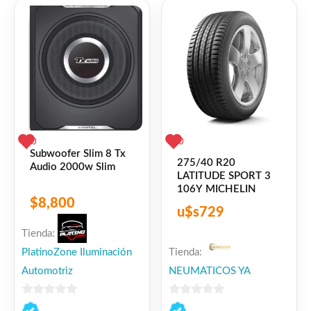
5
0
0
Subwoofer Slim 8 Tx
275/40 R20
Audio 2000w Slim
LATITUDE SPORT 3
106Y MICHELIN
$
8,800
u$s
729
Tienda:
PlatinoZone Iluminación
Tienda:
Automotriz
NEUMATICOS YA
0
0