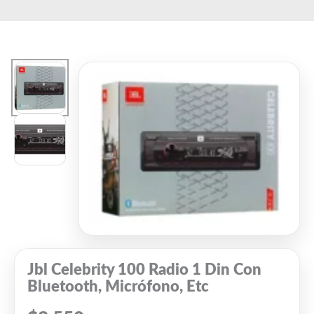
Ir
El
El
al
precio
precio
contenido
original
actual
era:
es:
$699.
$680.
Jbl Celebrity 100 Radio 1 Din Con
Bluetooth, Micrófono, Etc