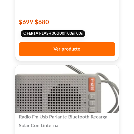
$
699
$
680
OFERTA FLASH
00
d
00
h
00
m
00
s
Ver producto
Radio Fm Usb Parlante Bluetooth Recarga
Solar Con Linterna