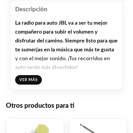
Descripción
La radio para auto JBL va a ser tu mejor
compañero para subir el volumen y
disfrutar del camino. Siempre listo para que
te sumerjas en la música que más te gusta
y con el mejor sonido. ¡Tus recorridos en
auto serán más divertidos!
VER MÁS
Facebook
WhatsApp
Gmail
Email
Copy
Share
Link
Twitter
Share
Otros productos para ti
❤
ME GUSTA
0
👍 0 personas recomiendan este producto