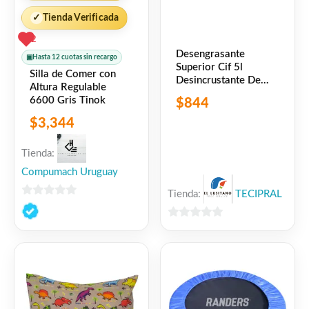
✓
Tienda Verificada
2
Desengrasante
▣
Hasta 12 cuotas sin recargo
Superior Cif 5l
Silla de Comer con
Desincrustante De
Altura Regulable
Grasa
6600 Gris Tinok
$
844
$
3,344
Tienda:
Compumach Uruguay
Tienda:
TECIPRAL
0
de
0
5
de
5