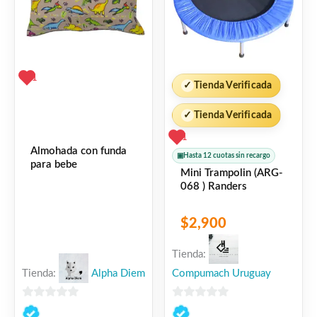
1
✓
Tienda Verificada
✓
Tienda Verificada
1
Almohada con funda
▣
Hasta 12 cuotas sin recargo
para bebe
Mini Trampolin (ARG-
068 ) Randers
$
2,900
Tienda:
Tienda:
Alpha Diem
Compumach Uruguay
0
0