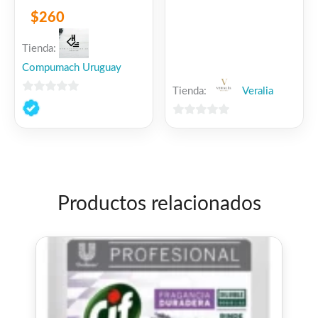
$
260
Tienda:
Compumach Uruguay
Tienda:
Veralia
0
de
0
5
de
5
Productos relacionados