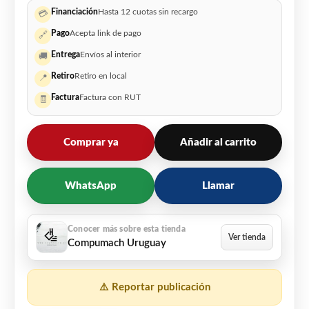
Financiación
Hasta 12 cuotas sin recargo
💳
Pago
Acepta link de pago
🔗
Entrega
Envíos al interior
🚚
Retiro
Retiro en local
📍
Factura
Factura con RUT
🧾
Comprar ya
Añadir al carrito
WhatsApp
Llamar
Compumach Uruguay
⚠️ Reportar publicación