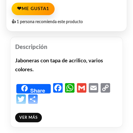
❤
ME GUSTA
1
👍 1 persona recomienda este producto
Descripción
Jaboneras con tapa de acrilico, varios
colores.
Facebook
WhatsApp
Gmail
Email
Copy
Share
Link
Twitter
Share
❤
ME GUSTA
1
VER MÁS
👍 1 persona recomienda este producto