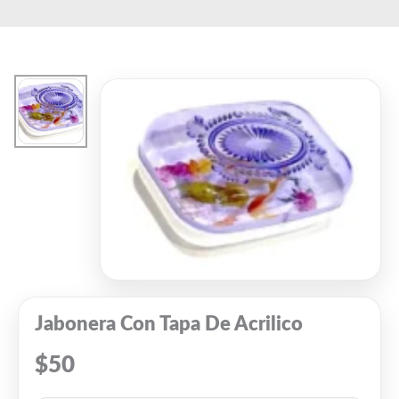
Ir
El
El
al
precio
precio
contenido
original
actual
era:
es:
$315.
$210.
Jabonera Con Tapa De Acrilico
$
50