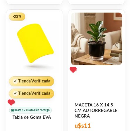
de
0
5
de
5
-23%
2
✓
Tienda Verificada
✓
Tienda Verificada
3
MACETA 16 X 14.5
CM AUTORREGABLE
▣
Hasta 12 cuotas sin recargo
NEGRA
Tabla de Goma EVA
u$s
11