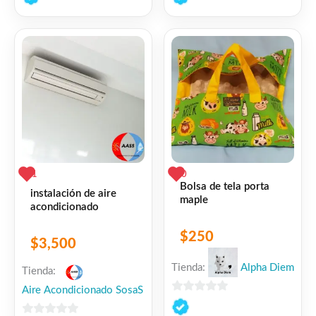
de
de
5
5
1
0
Bolsa de tela porta
instalación de aire
maple
acondicionado
$
250
$
3,500
Tienda:
Alpha Diem
Tienda:
Aire Acondicionado SosaS
0