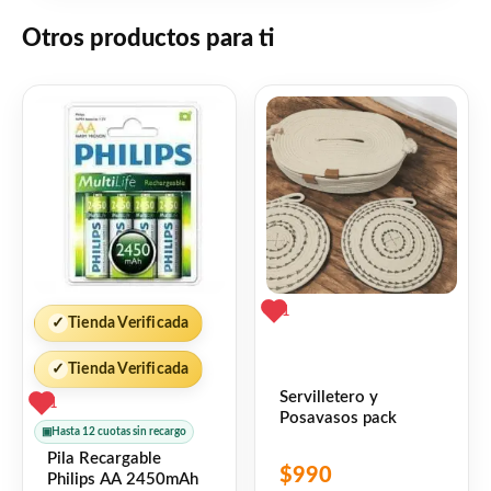
Otros productos para ti
1
✓
Tienda Verificada
✓
Tienda Verificada
Servilletero y
1
Posavasos pack
▣
Hasta 12 cuotas sin recargo
Pila Recargable
$
990
Philips AA 2450mAh