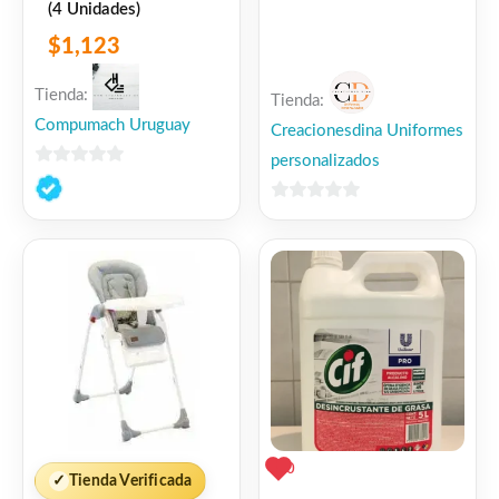
(4 Unidades)
$
1,123
Tienda:
Tienda:
Compumach Uruguay
Creacionesdina Uniformes
personalizados
0
de
0
5
de
5
0
✓
Tienda Verificada