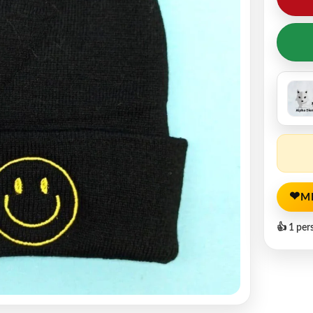
❤
M
👍 1 per