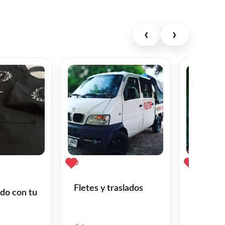
‹
›
0
0
Delanta
Fletes y traslados
Bordad
ado con tu
$
450