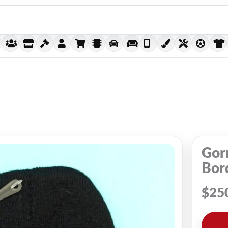
Gor
Bor
$
25