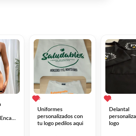
0
1
a
Uniformes
Delantal
personalizados con
personaliz
 Encaje
tu logo pedilos aqui
logo
o L