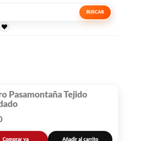
BUSCAR
ro Pasamontaña Tejido
dado
0
Comprar ya
Añadir al carrito