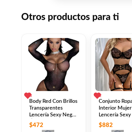
Otros productos para ti
3
2
Body Red Con Brillos
Conjunto Rop
Transparentes
Interior Mujer
Lencería Sexy Negro
Lencería Sexy
Único
Cadenas Negr
$
472
$
882