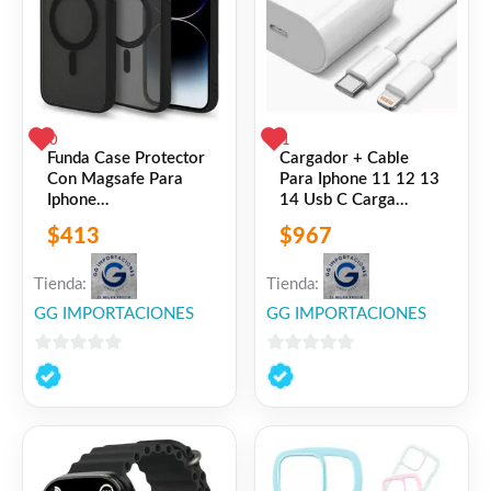
Facebook
WhatsApp
Gmail
Email
Copy
Share
Link
Twitter
Share
❤
0
1
ME GUSTA
0
Funda Case Protector
Cargador + Cable
Con Magsafe Para
Para Iphone 11 12 13
👍 0 personas recomiendan este producto
Iphone
14 Usb C Carga
11/12/13/14/15
Rápida Blanco
$
413
$
967
Negro Iphone 11 Lisa
Tienda:
Tienda:
GG IMPORTACIONES
GG IMPORTACIONES
0
0
de
de
5
5