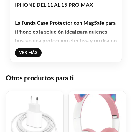
IPHONE DEL 11 AL 15 PRO MAX
La Funda Case Protector con MagSafe para
iPhone es la solución ideal para quienes
buscan una protección efectiva y un diseño
elegante. Fabricada con materiales de TPU
VER MÁS
tanto en el exterior como en el interior,
esta funda ofrece una resistencia superior
a los impactos y un ajuste perfecto para tu
Otros productos para ti
dispositivo. Su diseño tipo Flip Cover
permite un acceso fácil a todas las
funciones del teléfono, asegurando que
puedas utilizarlo sin restricciones.
Con la tecnología MagSafe, esta funda