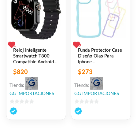
1
0
Reloj Inteligente
Funda Protector Case
Smartwatch T800
Diseño Olas Para
Compatible Android
Iphone
iPhone
11/12/13/14/15
$
820
$
273
Rosa Iphone 13
Diseño Olas Para
Iphone
Tienda:
Tienda:
GG IMPORTACIONES
GG IMPORTACIONES
0
0
de
de
5
5