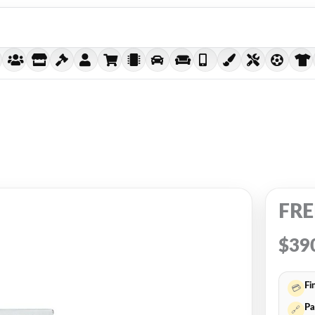
FRE
$
39
Fi
💳
Pa
🔗