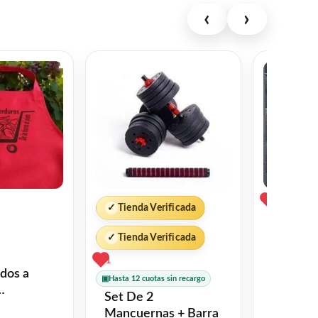
‹
›
3
✓
Tienda Verificada
✓
Tienda Verificada
1
ados a
▣
Hasta 12 cuotas sin recargo
Cinta C
Set De 2
Rejas Ce
Mancuernas + Barra