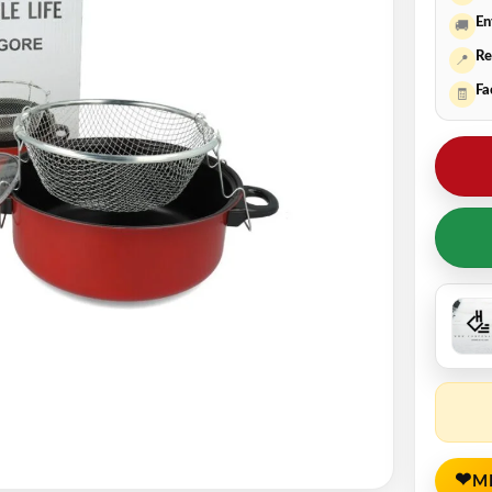
En
🚚
Re
📍
Fa
🧾
❤
M