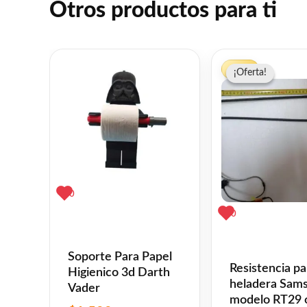
Otros productos para ti
El
-10%
¡Oferta!
¡Oferta!
preci
origi
era:
$3,2
0
0
Soporte Para Papel
Resistencia pa
Higienico 3d Darth
heladera Sam
Vader
modelo RT29 