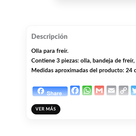
Descripción
Olla para freír.
Contiene 3 piezas: olla, bandeja de freír,
Medidas aproximadas del producto: 24 c
Facebook
WhatsAp
Gmail
Emai
C
Share
L
❤
ME GUSTA
3
VER MÁS
👍 3 personas recomiendan este producto