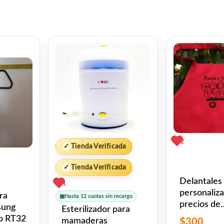
El
o
precio
nal
actual
es:
90.
$2,961.
2
✓
Tienda Verificada
✓
Tienda Verificada
Delantales
1
personaliz
ra
▣
Hasta 12 cuotas sin recargo
precios de
sung
Esterilizador para
liquidacion
o RT32
mamaderas
$
300