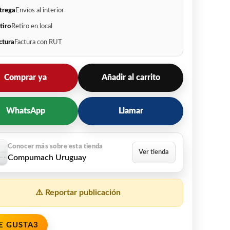
trega
Envíos al interior
tiro
Retiro en local
ctura
Factura con RUT
Comprar ya
Añadir al carrito
WhatsApp
Llamar
Compumach Uruguay
⚠️ Reportar publicación
E GUSTA
3