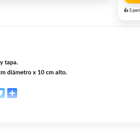
👍 3 per
 y tapa.
m diámetro x 10 cm alto.
p
l
opy
Twitter
Share
ink