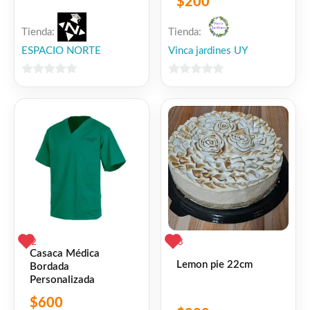
$
200
Tienda:
Tienda:
ESPACIO NORTE
Vinca jardines UY
0
0
de
de
5
5
2
3
Casaca Médica
Lemon pie 22cm
Bordada
Personalizada
$
600