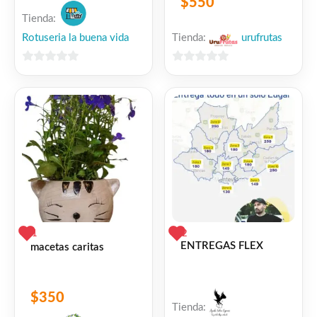
$
550
Tienda:
Rotuseria la buena vida
Tienda:
urufrutas
0
0
de
de
5
5
1
2
ENTREGAS FLEX
macetas caritas
$
350
Tienda: