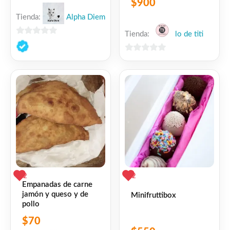
$
900
Tienda:
Alpha Diem
Tienda:
lo de titi
0
de
0
5
de
5
2
2
Empanadas de carne
jamón y queso y de
Minifruttibox
pollo
$
70