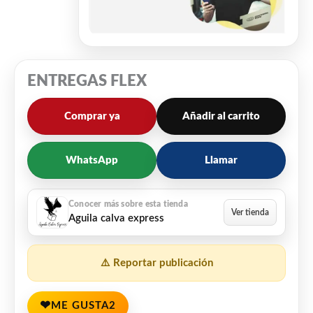
ENTREGAS FLEX
Comprar ya
Añadir al carrito
WhatsApp
Llamar
Aguila calva express
⚠️ Reportar publicación
❤
ME GUSTA
2