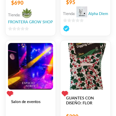
$
95
$
690
Tienda:
Alpha Diem
Tienda:
FRONTERA GROW SHOP
0
de
0
5
de
5
2
2
GUANTES CON
Salon de eventos
DISEÑO: FLOR