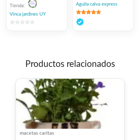
Aguila calva express
Tienda:
Vinca jardines UY
5
de 5
0
de
5
Productos relacionados
macetas caritas