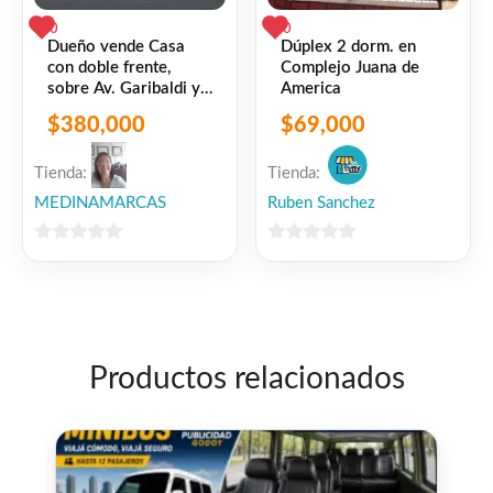
0
0
de Gral. Flores.
Dueño vende Casa
Dúplex 2 dorm. en
con doble frente,
Complejo Juana de
sobre Av. Garibaldi y
America
Factor de ocupación de 80 %.
otro sobre Juan
$
380,000
$
69,000
Paullier. 274 mts de
terreno, padrón único.
Muy buena inversión para casa, empresa o
Tienda:
Tienda:
edificio.
MEDINAMARCAS
Ruben Sanchez
0
0
Valor: U$S 380.000
de
de
5
5
Facebook
WhatsApp
Gmail
Email
Copy
Share
Link
Twitter
Share
Productos relacionados
❤
ME GUSTA
0
👍 0 personas recomiendan este producto