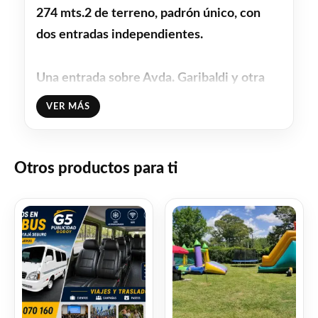
274 mts.2 de terreno, padrón único, con
dos entradas independientes.
Una entrada sobre Avda. Garibaldi y otra
independiente en Juan Paullier.
VER MÁS
Barrio Jacinto Vera.
Otros productos para ti
En pleno centro comercial del barrio
Jacinto Vera, municipio C.
Con panadería, ferretería, restaurante
armenio, pizzería, rotisería, empanadas,
carnicería, almacenes, supermercado Ta Ta,
Abitab, veterinarias, puestos de verduras y