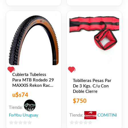
0
0
de
de
5
5
0
0
Cubierta Tubeless
Para MTB Rodado 29
Tobilleras Pesas Par
MAXXIS Rekon Race
De 3 Kgs. C/u Con
Tanwall Perfil Tostado
Doble Cierre
u$s
74
$
750
Tienda:
Tienda:
COMITINI
ForYou Uruguay