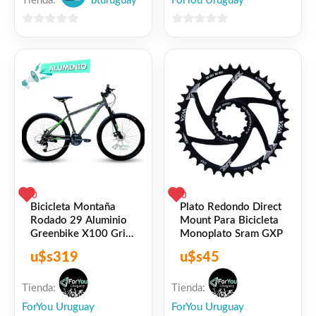
Tienda:
bturuguay
ForYou Uruguay
0
0
de
de
5
5
0
0
Bicicleta Montaña
Plato Redondo Direct
Rodado 29 Aluminio
Mount Para Bicicleta
Greenbike X100 Gris
Monoplato Sram GXP
Verde
u$s
319
u$s
45
Tienda:
Tienda:
ForYou Uruguay
ForYou Uruguay