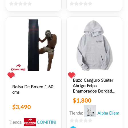
0
0
de
de
5
5
0
0
Buzo Canguro Sueter
Abrigo Felpa
Bolsa De Boxeo 1.60
Enamorados Bordado
cms
(el Par)
$
1,800
$
3,490
Tienda:
Alpha Diem
Tienda:
COMITINI
0