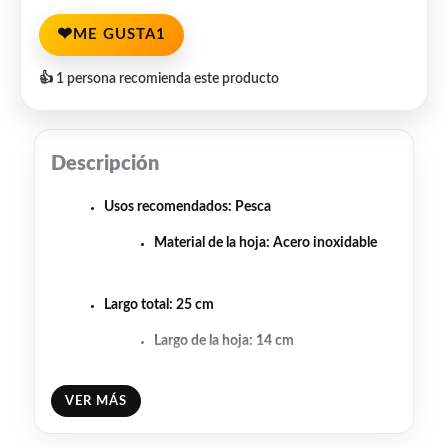
❤
ME GUSTA
1
👍 1 persona recomienda este producto
Descripción
Usos recomendados
: Pesca
Material de la hoja
: Acero inoxidable
Largo total
: 25 cm
Largo de la hoja
: 14 cm
VER MÁS
Con funda, incluye piedra de afilar