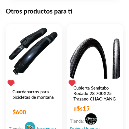
compartimiento con anzuelos y fosforos
Otros productos para ti
Facebook
WhatsApp
Gmail
Email
Copy
Share
Link
Twitter
Share
❤
ME GUSTA
1
👍 1 persona recomienda este producto
0
0
Cubierta Semitubo
Guardabarros para
Rodado 28 700X25
bicicletas de montaña
Trazano CHAO YANG
u$s
15
$
600
Tienda: