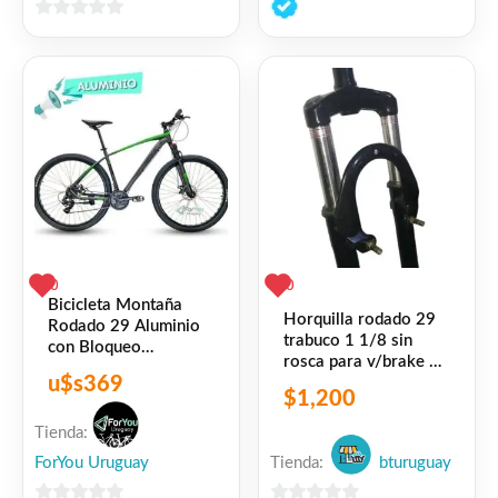
de
0
5
de
5
0
0
Bicicleta Montaña
Horquilla rodado 29
Rodado 29 Aluminio
trabuco 1 1/8 sin
con Bloqueo
rosca para v/brake o
Greenbike XT 170
u$s
369
disco
Gris Verde
$
1,200
Tienda:
ForYou Uruguay
Tienda:
bturuguay