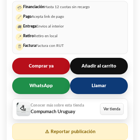
Financiación
Hasta 12 cuotas sin recargo
💳
Pago
Acepta link de pago
🔗
Entrega
Envíos al interior
🚚
Retiro
Retiro en local
📍
Factura
Factura con RUT
🧾
Comprar ya
Añadir al carrito
WhatsApp
Llamar
Compumach Uruguay
⚠️ Reportar publicación