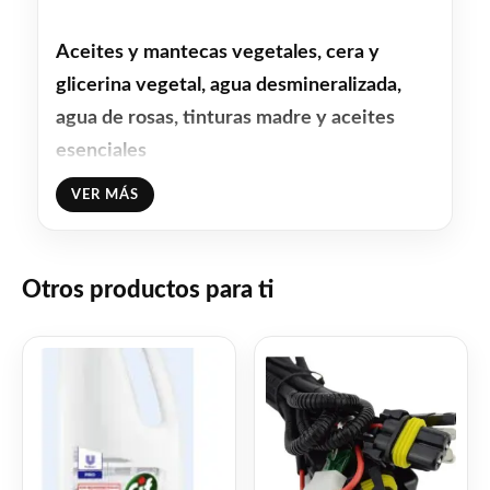
Aceites y mantecas vegetales, cera y
glicerina vegetal, agua desmineralizada,
agua de rosas, tinturas madre y aceites
esenciales
VER MÁS
Facebook
WhatsApp
Gmail
Email
Copy
Share
Link
Twitter
Share
Otros productos para ti
❤
ME GUSTA
0
👍 0 personas recomiendan este producto