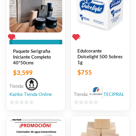
1
0
Edulcorante
Paquete Serigrafia
Dolcelight 500 Sobres
Iniciante Completo
1g
40*50cms
$
755
$
3,599
Tienda:
Tienda:
TECIPRAL
Kazike Tienda Online
0
0
de
de
5
5