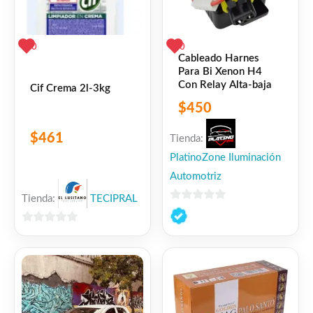
0
0
Cableado Harnes
Para Bi Xenon H4
Con Relay Alta-baja
Cif Crema 2l-3kg
$
450
$
461
Tienda:
PlatinoZone Iluminación
Automotriz
Tienda:
TECIPRAL
0
de
0
5
de
5