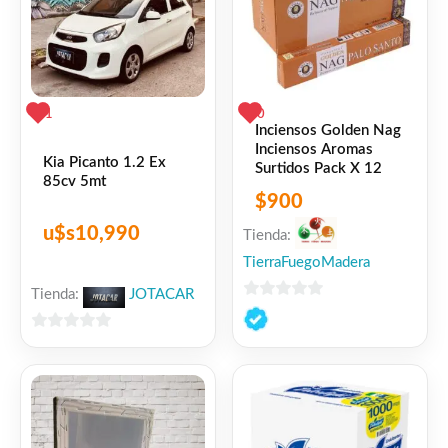
1
0
Inciensos Golden Nag
Inciensos Aromas
Kia Picanto 1.2 Ex
Surtidos Pack X 12
85cv 5mt
$
900
u$s
10,990
Tienda:
TierraFuegoMadera
Tienda:
JOTACAR
0
de
0
5
de
5