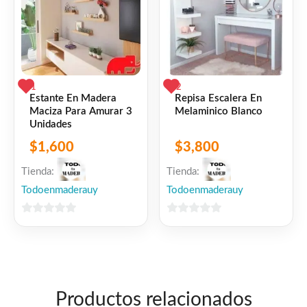
1
2
Estante En Madera
Repisa Escalera En
Maciza Para Amurar 3
Melaminico Blanco
Unidades
$
1,600
$
3,800
Tienda:
Tienda:
Todoenmaderauy
Todoenmaderauy
0
0
de
de
5
5
Productos relacionados