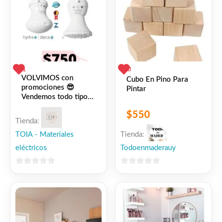
1
0
VOLVIMOS con
Cubo En Pino Para
promociones 😎
Pintar
Vendemos todo tipo
de materiales de
$
550
electricidad, por
Tienda:
cualquier consulta, no
TOIA - Materiales
dudes en
Tienda:
preguntarnos!
eléctricos
Todoenmaderauy
0
0
de
de
5
5