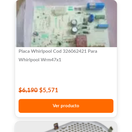
Placa Whirlpool Cod 326062421 Para
Whirlpool Wrm47x1
$
6,190
$
5,571
Ver producto