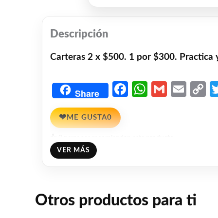
Descripción
Carteras 2 x $500. 1 por $300. Practica 
Facebook
WhatsAp
Gmail
Emai
C
Share
L
❤
ME GUSTA
0
👍 0 personas recomiendan este producto
VER MÁS
Otros productos para ti