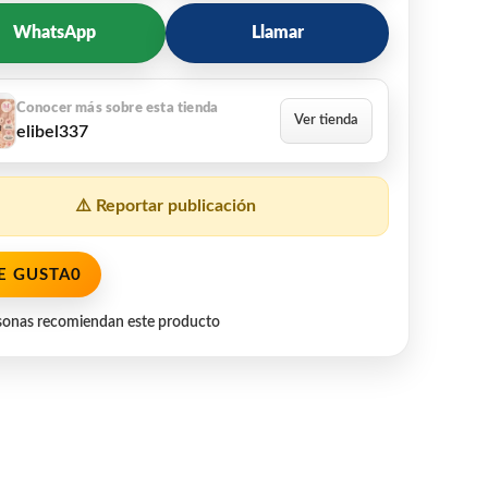
WhatsApp
Llamar
elibel337
⚠️ Reportar publicación
E GUSTA
0
sonas recomiendan este producto