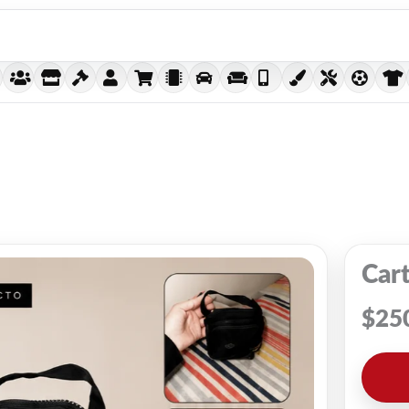
Car
$
25