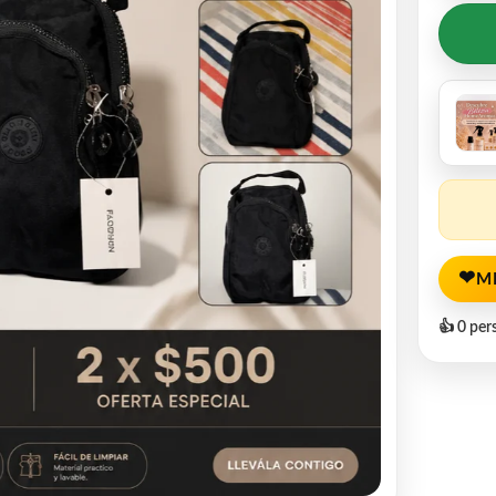
❤
M
👍 0 per