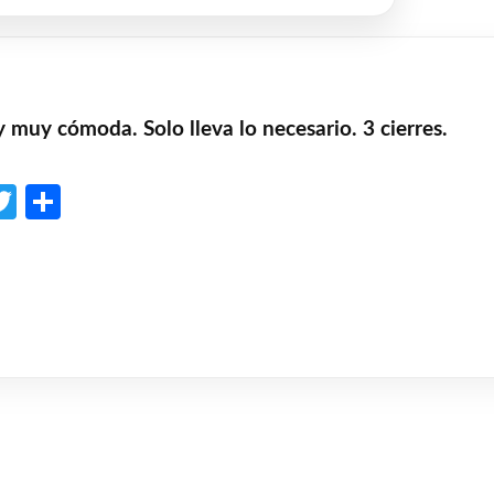
y muy cómoda. Solo lleva lo necesario. 3 cierres.
p
l
opy
Twitter
Share
ink