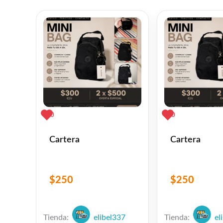
0
0
Cartera
Cartera
$
250
$
250
Tienda:
elibel337
Tienda:
el