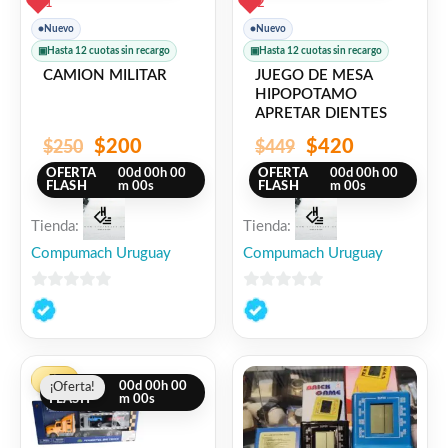
1
2
●
Nuevo
●
Nuevo
▣
Hasta 12 cuotas sin recargo
▣
Hasta 12 cuotas sin recargo
CAMION MILITAR
JUEGO DE MESA
HIPOPOTAMO
APRETAR DIENTES
$
200
$
420
$
250
$
449
OFERTA
00
d
00
h
00
OFERTA
00
d
00
h
00
FLASH
m
00
s
FLASH
m
00
s
Tienda:
Tienda:
Compumach Uruguay
Compumach Uruguay
0
0
de
de
5
5
El
El
-5%
OFERTA
00
d
00
h
00
¡Oferta!
¡Oferta!
precio
precio
FLASH
m
00
s
original
actual
era:
es: