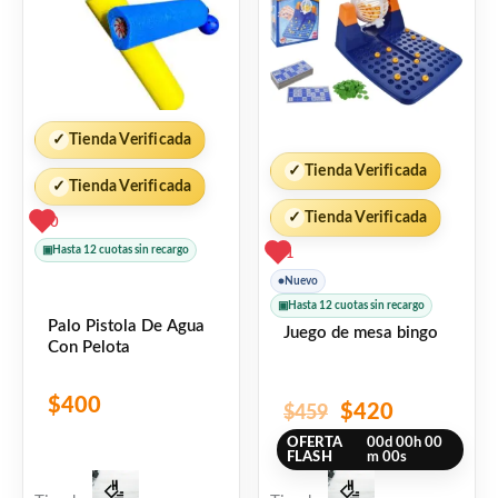
$459.
$420.
✓
Tienda Verificada
✓
Tienda Verificada
✓
Tienda Verificada
✓
Tienda Verificada
0
▣
Hasta 12 cuotas sin recargo
1
●
Nuevo
▣
Hasta 12 cuotas sin recargo
Palo Pistola De Agua
Juego de mesa bingo
Con Pelota
$
400
$
420
$
459
OFERTA
00
d
00
h
00
FLASH
m
00
s