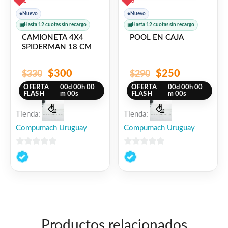
1
3
●
Nuevo
●
Nuevo
▣
Hasta 12 cuotas sin recargo
▣
Hasta 12 cuotas sin recargo
CAMIONETA 4X4
POOL EN CAJA
SPIDERMAN 18 CM
$
300
$
250
$
330
$
290
OFERTA
00
d
00
h
00
OFERTA
00
d
00
h
00
FLASH
m
00
s
FLASH
m
00
s
Tienda:
Tienda:
Compumach Uruguay
Compumach Uruguay
0
0
de
de
5
5
Productos relacionados