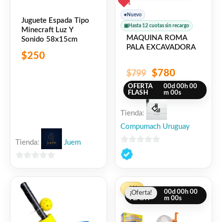
1
●
Nuevo
Juguete Espada Tipo
▣
Hasta 12 cuotas sin recargo
Minecraft Luz Y
MAQUINA ROMA
Sonido 58x15cm
PALA EXCAVADORA
$
250
$
780
$
799
OFERTA
00
d
00
h
00
FLASH
m
00
s
Tienda:
Compumach Uruguay
Tienda:
Juem
0
de
0
5
de
El
El
5
-8%
OFERTA
00
d
00
h
00
¡Oferta!
¡Oferta!
precio
precio
FLASH
m
00
s
original
actual
era:
es: