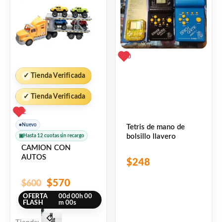
$600.
$570.
0
✓
Tienda Verificada
✓
Tienda Verificada
2
●
Nuevo
Tetris de mano de
bolsillo llavero
▣
Hasta 12 cuotas sin recargo
CAMION CON
AUTOS
$
248
$
570
$
600
OFERTA
00
d
00
h
00
FLASH
m
00
s