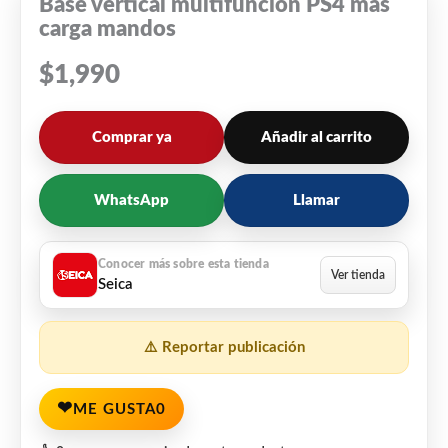
Base vertical multifunción PS4 más
carga mandos
$
1,990
Comprar ya
Añadir al carrito
WhatsApp
Llamar
Seica
⚠️ Reportar publicación
❤
ME GUSTA
0