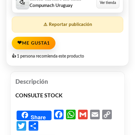
Compumach Uruguay
⚠️ Reportar publicación
❤
ME GUSTA
1
👍 1 persona recomienda este producto
Descripción
CONSULTE STOCK
Facebook
WhatsApp
Gmail
Email
Copy
Share
Link
Twitter
Share