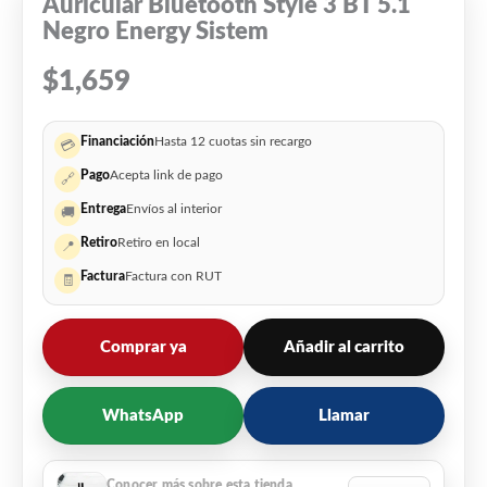
Auricular Bluetooth Style 3 BT 5.1
Negro Energy Sistem
$
1,659
Financiación
Hasta 12 cuotas sin recargo
💳
Pago
Acepta link de pago
🔗
Entrega
Envíos al interior
🚚
Retiro
Retiro en local
📍
Factura
Factura con RUT
🧾
Comprar ya
Añadir al carrito
WhatsApp
Llamar