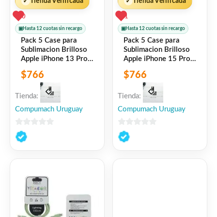
✓
Tienda Verificada
✓
Tienda Verificada
0
1
▣
Hasta 12 cuotas sin recargo
▣
Hasta 12 cuotas sin recargo
Pack 5 Case para
Pack 5 Case para
Sublimacion Brilloso
Sublimacion Brilloso
Apple iPhone 13 Pro
Apple iPhone 15 Pro
Rock Space
Rock Space
$
766
$
766
6941402772215
6941402775704
Tienda:
Tienda:
Compumach Uruguay
Compumach Uruguay
0
0
de
de
5
5