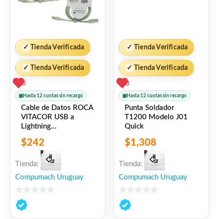
✓
Tienda Verificada
✓
Tienda Verificada
✓
Tienda Verificada
✓
Tienda Verificada
0
0
▣
Hasta 12 cuotas sin recargo
▣
Hasta 12 cuotas sin recargo
Cable de Datos ROCA
Punta Soldador
VITACOR USB a
T1200 Modelo J01
Lightning
Quick
TPE/2.1A/100cm
$
242
$
1,308
Verde
Tienda:
Tienda:
Compumach Uruguay
Compumach Uruguay
0
0
de
de