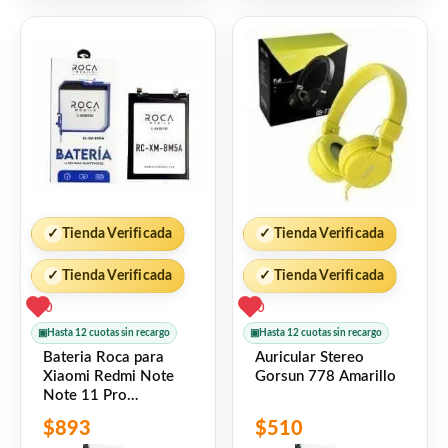
5
5
✓
Tienda Verificada
✓
Tienda Verificada
✓
Tienda Verificada
✓
Tienda Verificada
0
0
▣
Hasta 12 cuotas sin recargo
▣
Hasta 12 cuotas sin recargo
Bateria Roca para
Auricular Stereo
Xiaomi Redmi Note
Gorsun 778 Amarillo
Note 11 Pro
5160mAh (BM5A)
$
893
$
510