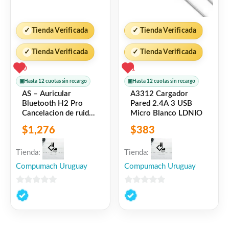
✓
Tienda Verificada
✓
Tienda Verificada
✓
Tienda Verificada
✓
Tienda Verificada
0
1
▣
Hasta 12 cuotas sin recargo
▣
Hasta 12 cuotas sin recargo
AS – Auricular
A3312 Cargador
Bluetooth H2 Pro
Pared 2.4A 3 USB
Cancelacion de ruido
Micro Blanco LDNIO
Blanco QCY By
$
1,276
$
383
Xiaomi (Caja Dañada)
Tienda:
Tienda:
Compumach Uruguay
Compumach Uruguay
0
0
de
de
5
5