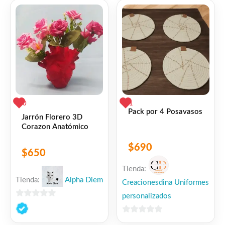
5
5
0
1
Pack por 4 Posavasos
Jarrón Florero 3D
Corazon Anatómico
$
690
$
650
Tienda:
Tienda:
Alpha Diem
Creacionesdina Uniformes
personalizados
0
de
0