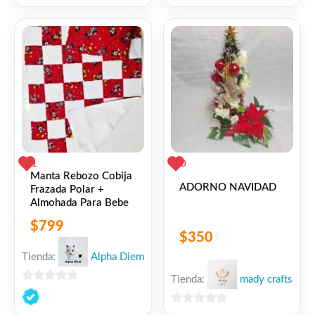
0
5
de
5
1
0
Manta Rebozo Cobija
ADORNO NAVIDAD
Frazada Polar +
Almohada Para Bebe
$
799
$
350
Tienda:
Alpha Diem
Tienda:
mady crafts
0
de
0