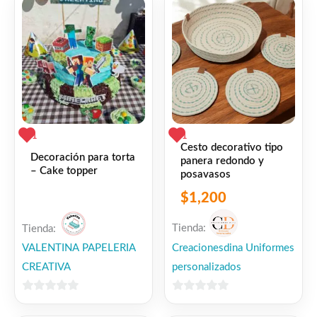
1
1
Cesto decorativo tipo
Decoración para torta
panera redondo y
– Cake topper
posavasos
$
1,200
Tienda:
Tienda:
VALENTINA PAPELERIA
Creacionesdina Uniformes
CREATIVA
personalizados
0
0
de
de