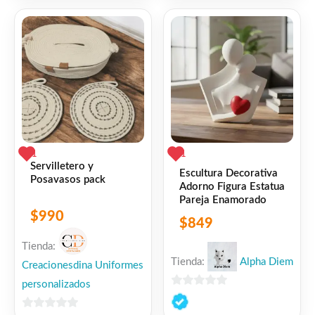
5
de
5
1
1
Servilletero y
Escultura Decorativa
Posavasos pack
Adorno Figura Estatua
Pareja Enamorado
$
990
$
849
Tienda:
Tienda:
Alpha Diem
Creacionesdina Uniformes
personalizados
0
de