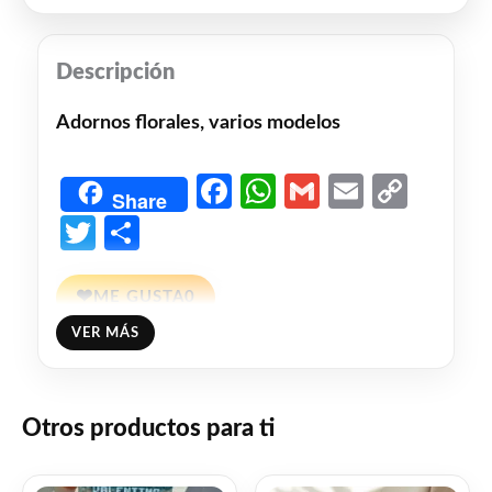
Descripción
Adornos florales, varios modelos
Facebook
WhatsApp
Gmail
Email
Copy
Share
Link
Twitter
Share
❤
ME GUSTA
0
VER MÁS
👍 0 personas recomiendan este producto
Otros productos para ti