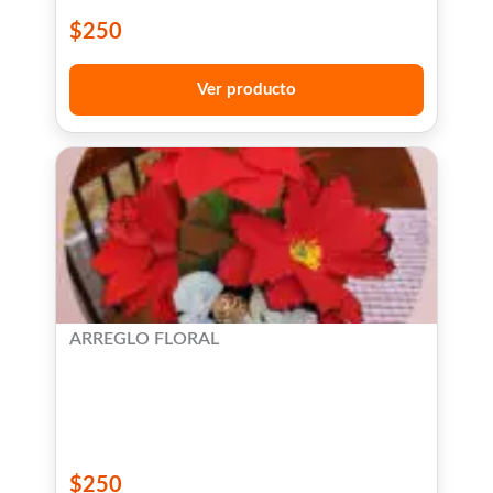
$
250
Ver producto
ARREGLO FLORAL
$
250